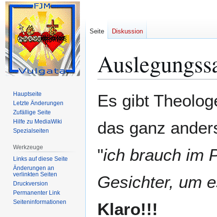
Seite
Diskussion
Auslegungss
Zur
Zur
Hauptseite
Es gibt Theolog
Navigation
Suche
Letzte Änderungen
Zufällige Seite
springen
springen
Hilfe zu MediaWiki
das ganz ander
Spezialseiten
Werkzeuge
"
ich brauch im P
Links auf diese Seite
Änderungen an
verlinkten Seiten
Gesichter, um e
Druckversion
Permanenter Link
Seiten­­informationen
Klaro!!!