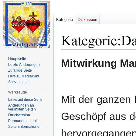
Kategorie
Diskussion
Kategorie
:
Da
Zur
Zur
Hauptseite
Mitwirkung Ma
Navigation
Suche
Letzte Änderungen
Zufällige Seite
springen
springen
Hilfe zu MediaWiki
Spezialseiten
Werkzeuge
Mit der ganzen 
Links auf diese Seite
Änderungen an
verlinkten Seiten
Geschöpf aus d
Druckversion
Permanenter Link
Seiten­­informationen
hervorgegangen 