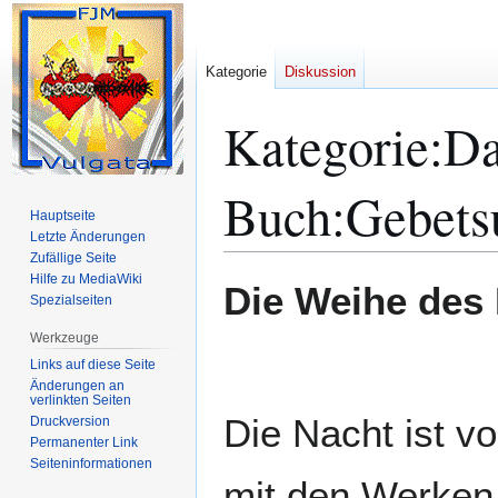
Kategorie
Diskussion
Kategorie
:
Da
Buch:Gebets
Hauptseite
Letzte Änderungen
Zufällige Seite
Hilfe zu MediaWiki
Zur
Zur
Die Weihe des
Spezialseiten
Navigation
Suche
springen
springen
Werkzeuge
Links auf diese Seite
Änderungen an
verlinkten Seiten
Die Nacht ist v
Druckversion
Permanenter Link
Seiten­­informationen
mit den Werken 