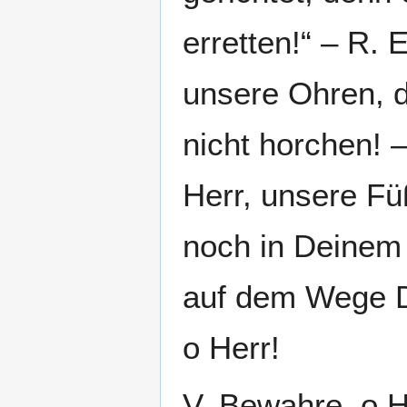
erretten!“ – R. 
unsere Ohren, d
nicht horchen! 
Herr, unsere Fü
noch in Deinem 
auf dem Wege D
o Herr!
V. Bewahre, o H