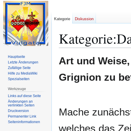
Kategorie
Diskussion
Kategorie
:
Da
Zur
Zur
Hauptseite
Art und Weise,
Navigation
Suche
Letzte Änderungen
Zufällige Seite
springen
springen
Hilfe zu MediaWiki
Grignion zu be
Spezialseiten
Werkzeuge
Links auf diese Seite
Änderungen an
verlinkten Seiten
Mache zunächst 
Druckversion
Permanenter Link
Seiten­­informationen
welches das Ze