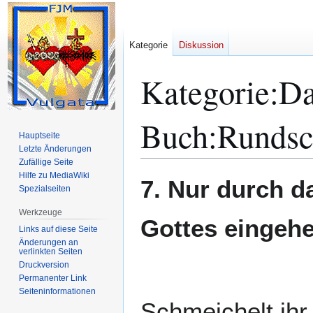
Kategorie
Diskussion
Kategorie
:
Da
Buch:Rundsc
Hauptseite
Letzte Änderungen
Zufällige Seite
Hilfe zu MediaWiki
Zur
Zur
7. Nur durch d
Spezialseiten
Navigation
Suche
springen
springen
Werkzeuge
Gottes eingeh
Links auf diese Seite
Änderungen an
verlinkten Seiten
Druckversion
Permanenter Link
Seiten­­informationen
Schmeichelt ihr