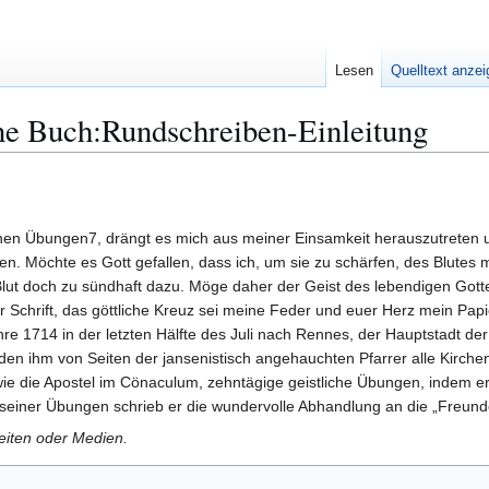
Lesen
Quelltext anze
ne Buch:Rundschreiben-Einleitung
chen Übungen7, drängt es mich aus meiner Einsamkeit herauszutreten un
. Möchte es Gott gefallen, dass ich, um sie zu schärfen, des Blutes m
lut doch zu sündhaft dazu. Möge daher der Geist des lebendigen Gottes
er Schrift, das göttliche Kreuz sei meine Feder und euer Herz mein Papi
ahre 1714 in der letzten Hälfte des Juli nach Rennes, der Hauptstadt d
rden ihm von Seiten der jansenistisch angehauchten Pfarrer alle Kirche
 wie die Apostel im Cönaculum, zehntägige geistliche Übungen, indem
seiner Übungen schrieb er die wundervolle Abhandlung an die „Freund
Seiten oder Medien.