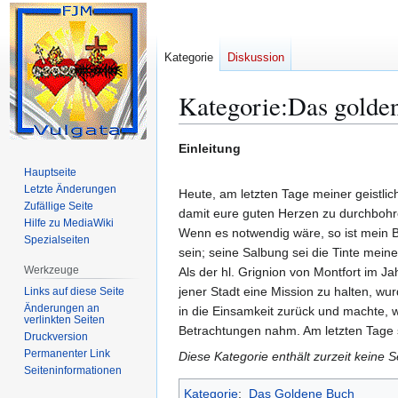
Kategorie
Diskussion
Kategorie
:
Das golde
Zur
Zur
Einleitung
Navigation
Suche
Hauptseite
springen
springen
Letzte Änderungen
Heute, am letzten Tage meiner geistli
Zufällige Seite
damit eure guten Herzen zu durchbohren
Hilfe zu MediaWiki
Wenn es notwendig wäre, so ist mein B
Spezialseiten
sein; seine Salbung sei die Tinte mein
Werkzeuge
Als der hl. Grignion von Montfort im J
jener Stadt eine Mission zu halten, wu
Links auf diese Seite
Änderungen an
in die Einsamkeit zurück und machte,
verlinkten Seiten
Betrachtungen nahm. Am letzten Tage 
Druckversion
Permanenter Link
Diese Kategorie enthält zurzeit keine 
Seiten­­informationen
Kategorie
:
Das Goldene Buch