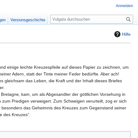
Anmelden
S
igen
Versionsgeschichte
u
c
Hilfe
h
e
d einige leichte Kreuzespfeile auf dieses Papier zu zeichnen, um
einer Adern, statt der Tinte meiner Feder bedürfte. Aber ach!
 gleichsam das Leben, die Kraft und der Inhalt dieses Briefes
er.
er Bretagne, kam, um als Abgesandter der göttlichen Vorsehung in
n zum Predigen verweigert. Zum Schweigen verurteilt, zog er sich
 er besonders das Geheimnis des Kreuzes zum Gegenstand seiner
e des Kreuzes“.