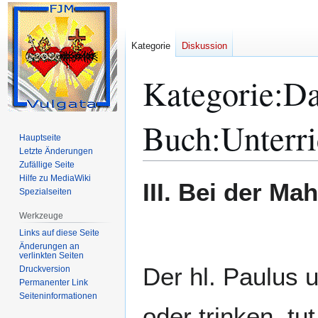
Kategorie
Diskussion
Kategorie
:
Da
Buch:Unterri
Hauptseite
Letzte Änderungen
Zufällige Seite
Hilfe zu MediaWiki
Zur
Zur
III. Bei der Mah
Spezialseiten
Navigation
Suche
springen
springen
Werkzeuge
Links auf diese Seite
Änderungen an
verlinkten Seiten
Der hl. Paulus 
Druckversion
Permanenter Link
Seiten­­informationen
oder trinken, tu