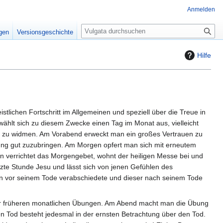
Anmelden
S
igen
Versionsgeschichte
u
c
Hilfe
h
e
stlichen Fortschritt im Allgemeinen und speziell über die Treue in
hlt sich zu diesem Zwecke einen Tag im Monat aus, vielleicht
t zu widmen. Am Vorabend erweckt man ein großes Vertrauen zu
ung gut zuzubringen. Am Morgen opfert man sich mit erneutem
 Man verrichtet das Morgengebet, wohnt der heiligen Messe bei und
tzte Stunde Jesu und lässt sich von jenen Gefühlen des
Sohn vor seinem Tode verabschiedete und dieser nach seinem Tode
der früheren monatlichen Übungen. Am Abend macht man die Übung
en Tod besteht jedesmal in der ernsten Betrachtung über den Tod.