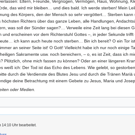
s verlassen: Eltern, Freunde, Vergnügen, Vermögen, Haus, Wohnung, Kleid
Erde, das wird mir bleiben… und dies bald. Ich werde sterben! Mein L
mung des Körpers, den der Mensch so sehr vergöttert… Sterben kann s
s höchsten Richters über das ganze Leben, alle Handlungen, Andachts
tern, was soll der Sünder sagen?… Verweile eine Zeit lang bei diesen 
 und erscheinen vor dem Richterstuhl Gottes –, in jeder Sekunde triff
 heute… ich kann auch heute noch sterben… Bin ich bereit? O ein Tor ist
mer an seiner Seite ist! O Gott! Vielleicht habe ich nur noch einige T
eiligen Sakramente usw. noch bereichern, – o, es ist Zeit, dass ich 
? Plötzlich, ohne mich fassen zu können? Oder an einer längeren Krank
weiß ich: Der Tod ist das Echo des Lebens. Wie gelebt, so gestorben
bitte durch die Verdienste des Blutes Jesu und durch die Tränen Mariä 
eendige deine Betrachtung mit einem Gebete zu Jesus, Maria und Jose
Seiten oder Medien.
 14:10 Uhr bearbeitet.
luss