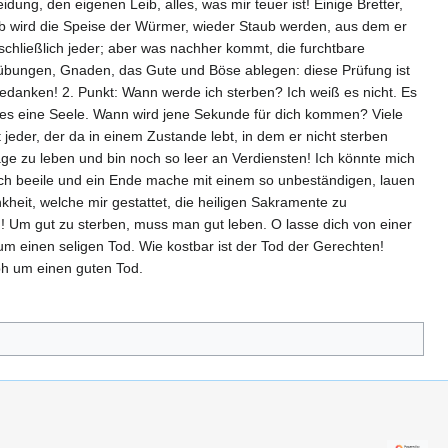
ung, den eigenen Leib, alles, was mir teuer ist! Einige Bretter,
eib wird die Speise der Würmer, wieder Staub werden, aus dem er
chließlich jeder; aber was nachher kommt, die furchtbare
übungen, Gnaden, das Gute und Böse ablegen: diese Prüfung ist
Gedanken! 2. Punkt: Wann werde ich sterben? Ich weiß es nicht. Es
t es eine Seele. Wann wird jene Sekunde für dich kommen? Viele
 jeder, der da in einem Zustande lebt, in dem er nicht sterben
age zu leben und bin noch so leer an Verdiensten! Ich könnte mich
mich beeile und ein Ende mache mit einem so unbeständigen, lauen
heit, welche mir gestattet, die heiligen Sakramente zu
! Um gut zu sterben, muss man gut leben. O lasse dich von einer
um einen seligen Tod. Wie kostbar ist der Tod der Gerechten!
ph um einen guten Tod.