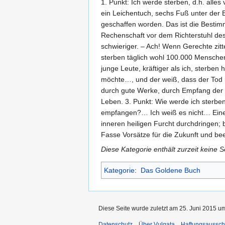
1. Punkt: Ich werde sterben, d.h. alle
ein Leichentuch, sechs Fuß unter der 
geschaffen worden. Das ist die Bestim
Rechenschaft vor dem Richterstuhl de
schwieriger. – Ach! Wenn Gerechte zit
sterben täglich wohl 100.000 Menschen
junge Leute, kräftiger als ich, sterben
möchte…, und der weiß, dass der Tod im
durch gute Werke, durch Empfang der h
Leben. 3. Punkt: Wie werde ich sterben
empfangen?… Ich weiß es nicht… Eines 
inneren heiligen Furcht durchdringen; 
Fasse Vorsätze für die Zukunft und b
Diese Kategorie enthält zurzeit keine 
Kategorie
:
Das Goldene Buch
Diese Seite wurde zuletzt am 25. Juni 2015 um
Datenschutz
Über Vulgata
Haftungsaussch