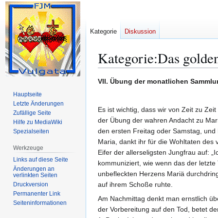
Kategorie
Diskussion
Kategorie
:
Das golde
Zur
Zur
VII. Übung der monatlichen Samml
Navigation
Suche
Hauptseite
springen
springen
Letzte Änderungen
Es ist wichtig, dass wir von Zeit zu Ze
Zufällige Seite
der Übung der wahren Andacht zu Mari
Hilfe zu MediaWiki
den ersten Freitag oder Samstag, und
Spezialseiten
Maria, dankt ihr für die Wohltaten d
Werkzeuge
Eifer der allerseligsten Jungfrau auf: 
Links auf diese Seite
kommuniziert, wie wenn das der letzte 
Änderungen an
unbefleckten Herzens Mariä durchdring
verlinkten Seiten
auf ihrem Schoße ruhte.
Druckversion
Permanenter Link
Am Nachmittag denkt man ernstlich üb
Seiten­­informationen
der Vorbereitung auf den Tod, betet d