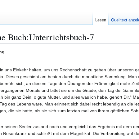
Lesen
Quelltext anze
ne Buch:Unterrichtsbuch-7
ung
it in uns Einkehr halten, um uns Rechenschaft zu geben über unseren gei
a. Dieses geschieht am besten durch die monatliche Sammlung. Man wä
 bemüht sich, an diesem Tage den Übungen der Frömmigkeit mehr Zei
es vergangenen Monats und bittet sie um die Gnade, den Tag der Samml
„Ich bin ganz Dein, o gute Mutter, und alles was ich habe, gehört Dir.“
Tag des Lebens wäre. Man erinnert sich dabei recht lebendig an die le
en, die sie hatte, als sie sich zum letzten mal von ihrem göttlichen 
er seinen Seelenzustand nach und vergleicht das Ergebnis mit dem 
en Rosenkranz und schließt mit dem Magnifikat. Die Vorbereitung auf d