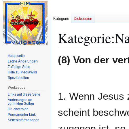
Kategorie
Diskussion
Kategorie
:
Na
Zur
Zur
Hauptseite
(8) Von der ve
Navigation
Suche
Letzte Änderungen
Zufällige Seite
springen
springen
Hilfe zu MediaWiki
Spezialseiten
Werkzeuge
1. Wenn Jesus zu
Links auf diese Seite
Änderungen an
verlinkten Seiten
scheint beschwe
Druckversion
Permanenter Link
Seiten­­informationen
zugegen ist, so