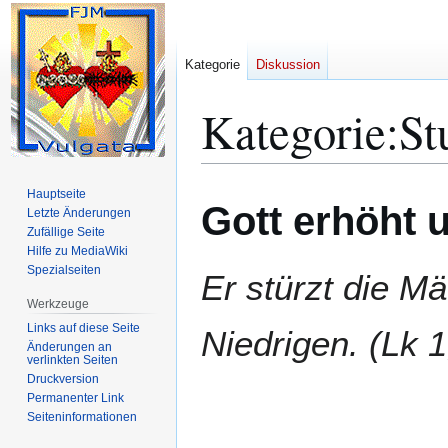
Kategorie
Diskussion
Kategorie
:
St
Zur
Zur
Hauptseite
Gott erhöht u
Navigation
Suche
Letzte Änderungen
Zufällige Seite
springen
springen
Hilfe zu MediaWiki
Spezialseiten
Er stürzt die M
Werkzeuge
Links auf diese Seite
Niedrigen. (Lk 1
Änderungen an
verlinkten Seiten
Druckversion
Permanenter Link
Seiten­­informationen