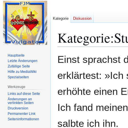
Kategorie
Diskussion
Kategorie
:
St
Zur
Zur
Hauptseite
Einst sprachst
Navigation
Suche
Letzte Änderungen
Zufällige Seite
springen
springen
Hilfe zu MediaWiki
erklärtest: »Ich
Spezialseiten
Werkzeuge
erhöhte einen E
Links auf diese Seite
Änderungen an
verlinkten Seiten
Ich fand meinen
Druckversion
Permanenter Link
Seiten­­informationen
salbte ich ihn.