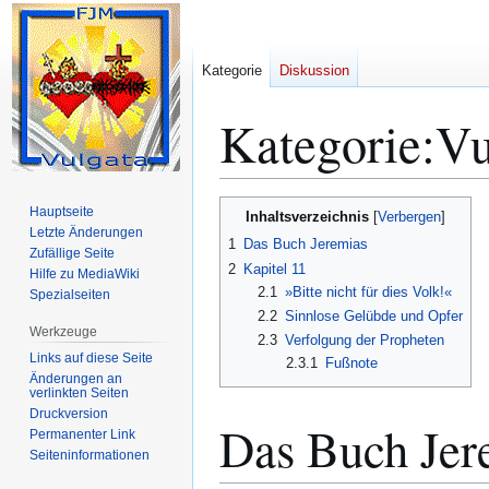
Kategorie
Diskussion
Kategorie
:
Vu
Zur
Zur
Hauptseite
Inhaltsverzeichnis
Navigation
Suche
Letzte Änderungen
1
Das Buch Jeremias
Zufällige Seite
springen
springen
2
Kapitel 11
Hilfe zu MediaWiki
2.1
»Bitte nicht für dies Volk!«
Spezialseiten
2.2
Sinnlose Gelübde und Opfer
Werkzeuge
2.3
Verfolgung der Propheten
Links auf diese Seite
2.3.1
Fußnote
Änderungen an
verlinkten Seiten
Druckversion
Das Buch Jer
Permanenter Link
Seiten­­informationen