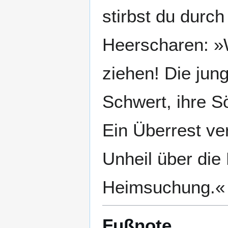
stirbst du durc
Heerscharen: »W
ziehen! Die jun
Schwert, ihre S
Ein Überrest ve
Unheil über die 
Heimsuchung.«
Fußnote