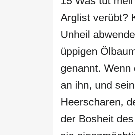
15 Was tut mein
Arglist verübt?
Unheil abwende
üppigen Ölbaum,
genannt. Wenn d
an ihn, und sei
Heerscharen, der
der Bosheit des