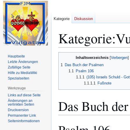
Kategorie
Diskussion
Kategorie
:
Vu
Zur
Zur
Hauptseite
Inhaltsverzeichnis
Navigation
Suche
Letzte Änderungen
1
Das Buch der Psalmen
Zufällige Seite
springen
springen
1.1
Psalm 106
Hilfe zu MediaWiki
1.1.1
(105) Israels Schuld - Go
Spezialseiten
1.1.1.1
Fußnote
Werkzeuge
Links auf diese Seite
Das Buch der
Änderungen an
verlinkten Seiten
Druckversion
Permanenter Link
Seiten­­informationen
Psalm 106