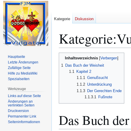
Kategorie
Diskussion
Kategorie
:
Vu
Zur
Zur
Hauptseite
Inhaltsverzeichnis
Navigation
Suche
Letzte Änderungen
1
Das Buch der Weisheit
Zufällige Seite
springen
springen
1.1
Kapitel 2
Hilfe zu MediaWiki
1.1.1
Genußsucht
Spezialseiten
1.1.2
Unterdrückung
Werkzeuge
1.1.3
Der Gerechten Ende
Links auf diese Seite
1.1.3.1
Fußnote
Änderungen an
verlinkten Seiten
Druckversion
Das Buch der
Permanenter Link
Seiten­­informationen