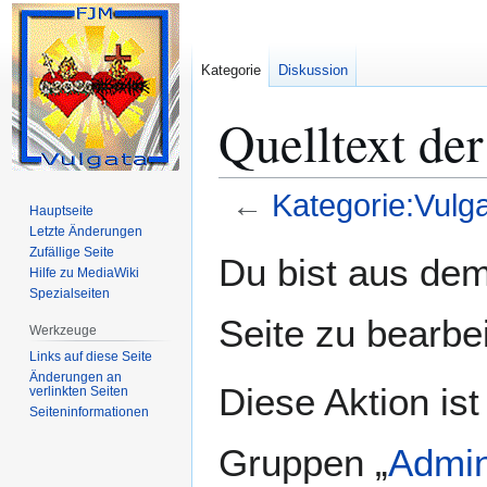
Kategorie
Diskussion
Quelltext de
←
Kategorie:Vulg
Hauptseite
Letzte Änderungen
Zur
Zur
Zufällige Seite
Du bist aus dem
Hilfe zu MediaWiki
Navigation
Suche
Spezialseiten
springen
springen
Seite zu bearbe
Werkzeuge
Links auf diese Seite
Änderungen an
Diese Aktion ist
verlinkten Seiten
Seiten­­informationen
Gruppen „
Admin