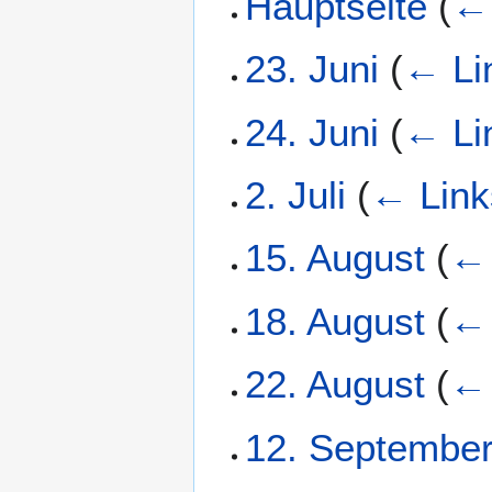
Hauptseite
(
← 
23. Juni
(
← Li
24. Juni
(
← Li
2. Juli
(
← Link
15. August
(
← 
18. August
(
← 
22. August
(
← 
12. Septembe