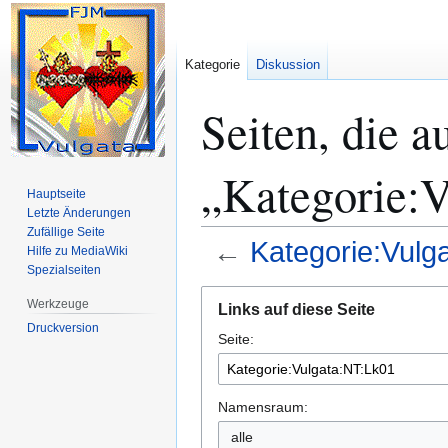
Kategorie
Diskussion
Seiten, die a
„Kategorie:V
Hauptseite
Letzte Änderungen
Zufällige Seite
←
Kategorie:Vulg
Hilfe zu MediaWiki
Spezialseiten
Zur
Zur
Werkzeuge
Links auf diese Seite
Navigation
Suche
Druckversion
Seite:
springen
springen
Namensraum:
alle