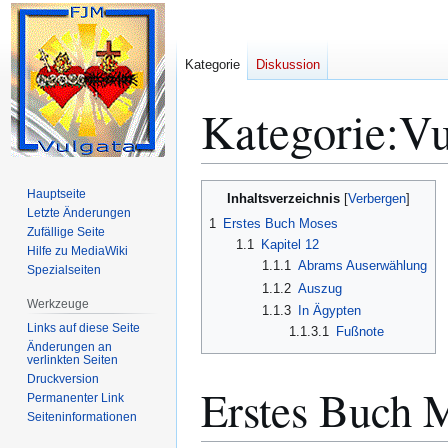
Kategorie
Diskussion
Kategorie
:
Vu
Zur
Zur
Hauptseite
Inhaltsverzeichnis
Navigation
Suche
Letzte Änderungen
1
Erstes Buch Moses
Zufällige Seite
springen
springen
1.1
Kapitel 12
Hilfe zu MediaWiki
1.1.1
Abrams Auserwählung
Spezialseiten
1.1.2
Auszug
Werkzeuge
1.1.3
In Ägypten
Links auf diese Seite
1.1.3.1
Fußnote
Änderungen an
verlinkten Seiten
Druckversion
Erstes Buch 
Permanenter Link
Seiten­­informationen