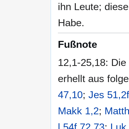
ihn Leute; diese
Habe.
Fußnote
12,1-25,18: Die
erhellt aus folg
47,10
;
Jes 51,2
Makk 1,2
;
Matth
l,54f.72.73
;
Luk