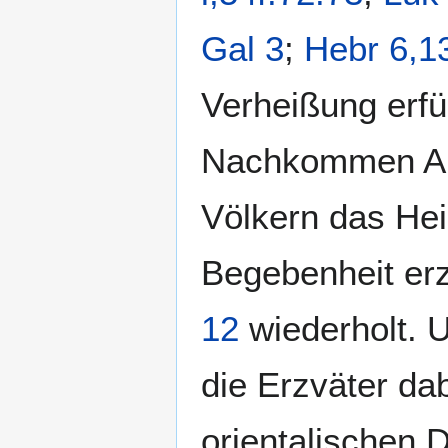
Gal 3
;
Hebr 6,1
Verheißung erfül
Nachkommen Abr
Völkern das Heil
Begebenheit erz
12
wiederholt. U
die Erzväter da
orientalischen 