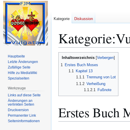
Kategorie
Diskussion
Kategorie
:
Vu
Zur
Zur
Hauptseite
Inhaltsverzeichnis
Navigation
Suche
Letzte Änderungen
1
Erstes Buch Moses
Zufällige Seite
springen
springen
1.1
Kapitel 13
Hilfe zu MediaWiki
1.1.1
Trennung von Lot
Spezialseiten
1.1.2
Verheißung
Werkzeuge
1.1.2.1
Fußnote
Links auf diese Seite
Änderungen an
verlinkten Seiten
Erstes Buch 
Druckversion
Permanenter Link
Seiten­­informationen