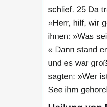
schlief. 25 Da t
»Herr, hilf, wir
ihnen: »Was sei
« Dann stand e
und es war groß
sagten: »Wer is
See ihm gehor