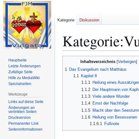
Kategorie
Diskussion
Kategorie
:
Vu
Zur
Zur
Hauptseite
Inhaltsverzeichnis
Navigation
Suche
Letzte Änderungen
1
Das Evangelium nach Matthäus
Zufällige Seite
springen
springen
1.1
Kapitel 8
Hilfe zu MediaWiki
1.1.1
Heilung eines Aussätzige
Spezialseiten
1.1.2
Der Hauptmann von Kap
Werkzeuge
1.1.3
Viele andere Wunder
Links auf diese Seite
1.1.4
Ernst der Nachfolge
Änderungen an
1.1.5
Macht über den Seestur
verlinkten Seiten
1.1.6
Heilung von Besessenen
Druckversion
Permanenter Link
1.1.6.1
Fußnote
Seiten­­informationen