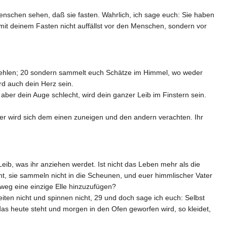
e Menschen sehen, daß sie fasten. Wahrlich, ich sage euch: Sie haben
it deinem Fasten nicht auffällst vor den Menschen, sondern vor
tehlen; 20 sondern sammelt euch Schätze im Himmel, wo weder
rd auch dein Herz sein.
t aber dein Auge schlecht, wird dein ganzer Leib im Finstern sein.
er wird sich dem einen zuneigen und den andern verachten. Ihr
eib, was ihr anziehen werdet. Ist nicht das Leben mehr als die
cht, sie sammeln nicht in die Scheunen, und euer himmlischer Vater
sweg eine einzige Elle hinzuzufügen?
iten nicht und spinnen nicht, 29 und doch sage ich euch: Selbst
das heute steht und morgen in den Ofen geworfen wird, so kleidet,