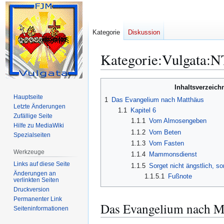
Kategorie
Diskussion
Kategorie
:
Vulgata:N
Zur
Zur
Inhaltsverzeich
Navigation
Suche
Hauptseite
1
Das Evangelium nach Matthäus
springen
springen
Letzte Änderungen
1.1
Kapitel 6
Zufällige Seite
1.1.1
Vom Almosengeben
Hilfe zu MediaWiki
1.1.2
Vom Beten
Spezialseiten
1.1.3
Vom Fasten
Werkzeuge
1.1.4
Mammonsdienst
Links auf diese Seite
1.1.5
Sorget nicht ängstlich, s
Änderungen an
1.1.5.1
Fußnote
verlinkten Seiten
Druckversion
Permanenter Link
Das Evangelium nach M
Seiten­­informationen