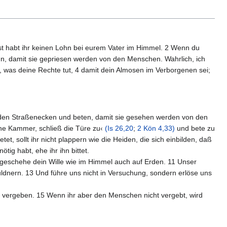
nst habt ihr keinen Lohn bei eurem Vater im Himmel. 2 Wenn du
un, damit sie gepriesen werden von den Menschen. Wahrlich, ich
, was deine Rechte tut, 4 damit dein Almosen im Verborgenen sei;
an den Straßenecken und beten, damit sie gesehen werden von den
ne Kammer, schließ die Türe zu‹
(Is 26,20
;
2 Kön 4,33)
und bete zu
t, sollt ihr nicht plappern wie die Heiden, die sich einbilden, daß
tig habt, ehe ihr ihn bittet.
s geschehe dein Wille wie im Himmel auch auf Erden. 11 Unser
ldnern. 13 Und führe uns nicht in Versuchung, sondern erlöse uns
 vergeben. 15 Wenn ihr aber den Menschen nicht vergebt, wird