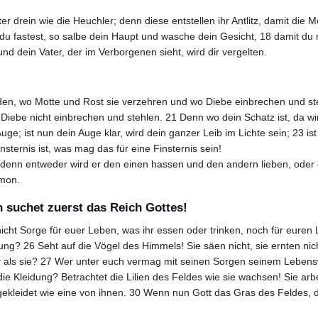
ster drein wie die Heuchler; denn diese entstellen ihr Antlitz, damit di
 fastest, so salbe dein Haupt und wasche dein Gesicht, 18 damit du m
nd dein Vater, der im Verborgenen sieht, wird dir vergelten.
den, wo Motte und Rost sie verzehren und wo Diebe einbrechen und s
Diebe nicht einbrechen und stehlen. 21 Denn wo dein Schatz ist, da wi
uge; ist nun dein Auge klar, wird dein ganzer Leib im Lichte sein; 23 is
nsternis ist, was mag das für eine Finsternis sein!
denn entweder wird er den einen hassen und den andern lieben, oder 
mon.
n suchet zuerst das Reich Gottes!
ht Sorge für euer Leben, was ihr essen oder trinken, noch für euren L
ung? 26 Seht auf die Vögel des Himmels! Sie säen nicht, sie ernten ni
oller als sie? 27 Wer unter euch vermag mit seinen Sorgen seinem Leben
 Kleidung? Betrachtet die Lilien des Feldes wie sie wachsen! Sie arbe
 gekleidet wie eine von ihnen. 30 Wenn nun Gott das Gras des Feldes, 