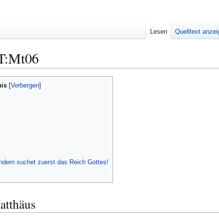
Lesen
Quelltext anze
T:Mt06
nis
ondern suchet zuerst das Reich Gottes!
atthäus