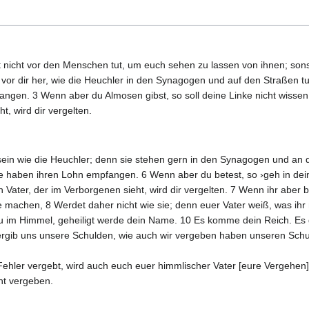
it nicht vor den Menschen tut, um euch sehen zu lassen von ihnen; so
 vor dir her, wie die Heuchler in den Synagogen und auf den Straßen t
ngen. 3 Wenn aber du Almosen gibst, so soll deine Linke nicht wissen
t, wird dir vergelten.
cht sein wie die Heuchler; denn sie stehen gern in den Synagogen und 
ie haben ihren Lohn empfangen. 6 Wenn aber du betest, so ›geh in dei
ater, der im Verborgenen sieht, wird dir vergelten. 7 Wenn ihr aber bete
 machen, 8 Werdet daher nicht wie sie; denn euer Vater weiß, was ihr nö
, du im Himmel, geheiligt werde dein Name. 10 Es komme dein Reich. E
vergib uns unsere Schulden, wie auch wir vergeben haben unseren Schu
ehler vergebt, wird auch euch euer himmlischer Vater [eure Vergehen]
ht vergeben.