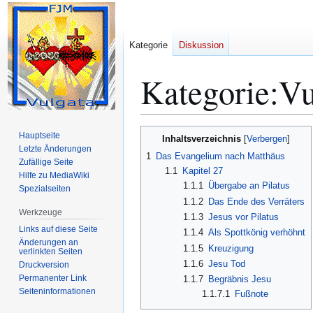
Kategorie
Diskussion
Kategorie
:
Vu
Zur
Zur
Hauptseite
Inhaltsverzeichnis
Navigation
Suche
Letzte Änderungen
1
Das Evangelium nach Matthäus
Zufällige Seite
springen
springen
1.1
Kapitel 27
Hilfe zu MediaWiki
1.1.1
Übergabe an Pilatus
Spezialseiten
1.1.2
Das Ende des Verräters
Werkzeuge
1.1.3
Jesus vor Pilatus
Links auf diese Seite
1.1.4
Als Spottkönig verhöhnt
Änderungen an
1.1.5
Kreuzigung
verlinkten Seiten
1.1.6
Jesu Tod
Druckversion
Permanenter Link
1.1.7
Begräbnis Jesu
Seiten­­informationen
1.1.7.1
Fußnote