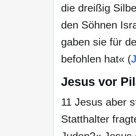
die dreißig Silb
den Söhnen Isra
gaben sie für d
befohlen hat« (
J
Jesus vor Pi
11 Jesus aber s
Statthalter frag
Juden?« Jesus s