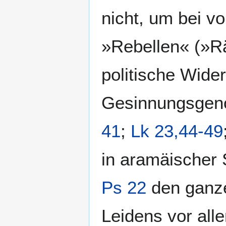
nicht, um bei v
»Rebellen« (»Rä
politische Wide
Gesinnungsgeno
41
;
Lk 23,44-49
in aramäischer 
Ps 22
den ganze
Leidens vor all