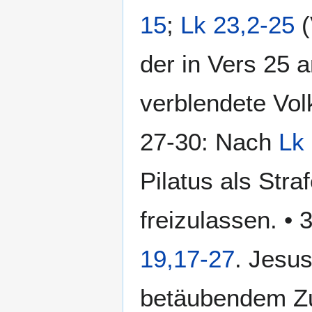
15
;
Lk 23,2-25
(
der in Vers 25
verblendete Volk
27-30: Nach
Lk
Pilatus als Stra
freizulassen. • 
19,17-27
. Jesus
betäubendem Zu