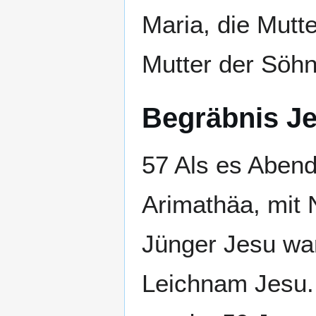
Maria, die Mutt
Mutter der Söh
Begräbnis J
57 Als es Aben
Arimathäa, mit 
Jünger Jesu war
Leichnam Jesu. 