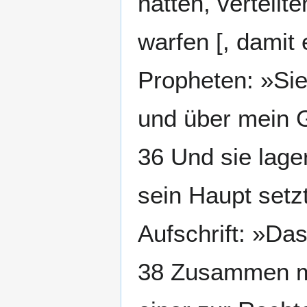
hatten, verteilt
warfen [, damit 
Propheten: »Sie
und über mein 
36 Und sie lage
sein Haupt setz
Aufschrift: »Da
38 Zusammen mi