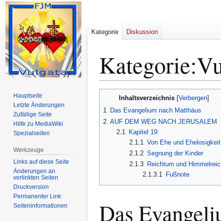
Kategorie
Diskussion
Kategorie
:
Vu
Zur
Zur
Hauptseite
Inhaltsverzeichnis
Navigation
Suche
Letzte Änderungen
1
Das Evangelium nach Matthäus
Zufällige Seite
springen
springen
2
AUF DEM WEG NACH JERUSALEM
Hilfe zu MediaWiki
2.1
Kapitel 19
Spezialseiten
2.1.1
Von Ehe und Ehelosigkeit
Werkzeuge
2.1.2
Segnung der Kinder
Links auf diese Seite
2.1.3
Reichtum und Himmelreic
Änderungen an
2.1.3.1
Fußnote
verlinkten Seiten
Druckversion
Permanenter Link
Das Evangeli
Seiten­­informationen