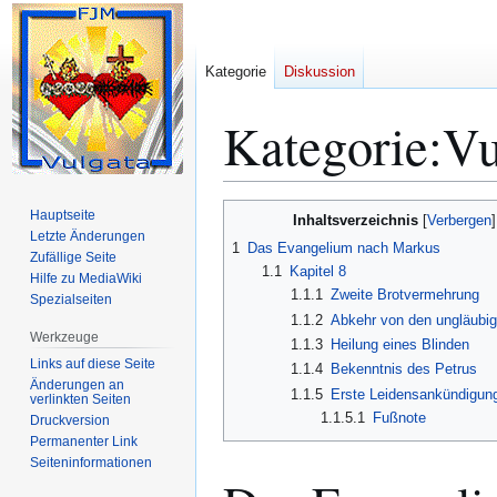
Kategorie
Diskussion
Kategorie
:
Vu
Zur
Zur
Hauptseite
Inhaltsverzeichnis
Navigation
Suche
Letzte Änderungen
1
Das Evangelium nach Markus
Zufällige Seite
springen
springen
1.1
Kapitel 8
Hilfe zu MediaWiki
1.1.1
Zweite Brotvermehrung
Spezialseiten
1.1.2
Abkehr von den ungläubi
Werkzeuge
1.1.3
Heilung eines Blinden
Links auf diese Seite
1.1.4
Bekenntnis des Petrus
Änderungen an
1.1.5
Erste Leidensankündigun
verlinkten Seiten
1.1.5.1
Fußnote
Druckversion
Permanenter Link
Seiten­­informationen