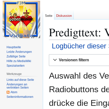
Seite
Diskussion
Predigttext: 
Logbücher dieser 
Hauptseite
Letzte Änderungen
Zur
Zur
Zufällige Seite
Versionen filtern
Hilfe zu MediaWiki
Navigation
Suche
Spezialseiten
springen
springen
Auswahl des Ver
Werkzeuge
Links auf diese Seite
Änderungen an
Radiobuttons de
verlinkten Seiten
Atom
Seiten­­informationen
drücke die Eing