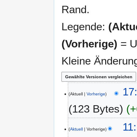
Rand.
Legende:
(Aktue
(Vorherige)
= U
Kleine Änderun
1
17
Aktuell
Vorherige
0
.
123 Bytes
+
J
u
K
n
7
11
e
i
Aktuell
Vorherige
.
i
2
M