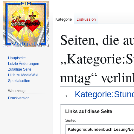
Kategorie
Diskussion
Seiten, die a
„Kategorie:
Hauptseite
Letzte Änderungen
Zufällige Seite
nntag“ verli
Hilfe zu MediaWiki
Spezialseiten
Werkzeuge
←
Kategorie:Stu
Druckversion
Zur
Zur
Links auf diese Seite
Navigation
Suche
Seite:
springen
springen