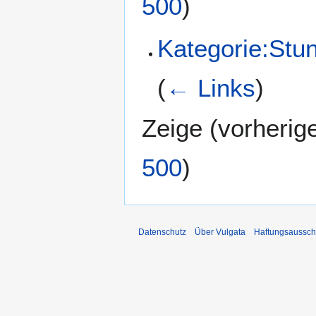
500
)
Kategorie:Stu
(
← Links
)
Zeige (
vorherig
500
)
Datenschutz
Über Vulgata
Haftungsaussch