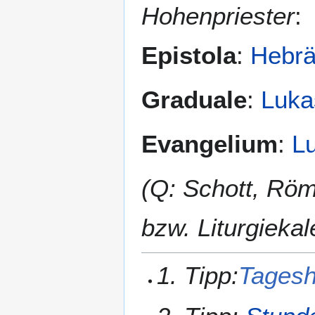
Hohenpriester
:
Epistola
:
Hebrä
Graduale
:
Luka
Evangelium
:
L
(Q: Schott, Rö
bzw. Liturgiekal
1. Tipp:
Tagesh