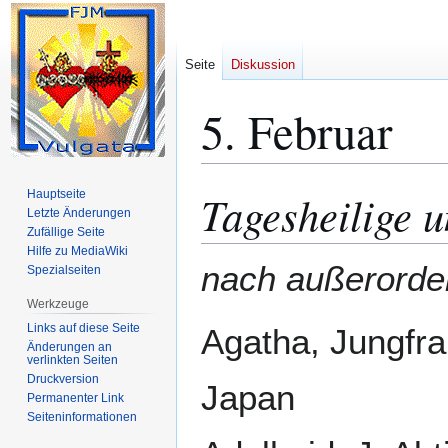
Seite
Diskussion
5. Februar
Tagesheilige u
Hauptseite
Zur
Zur
Letzte Änderungen
Navigation
Suche
Zufällige Seite
springen
springen
Hilfe zu MediaWiki
nach außerorden
Spezialseiten
Werkzeuge
Links auf diese Seite
Agatha, Jungfrau
Änderungen an
verlinkten Seiten
Druckversion
Japan
Permanenter Link
Seiten­­informationen