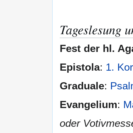
Tageslesung u
Fest der hl. Ag
Epistola
:
1. Ko
Graduale
:
Psal
Evangelium
:
M
oder Votivmess