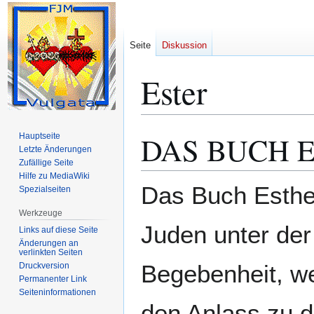
Seite
Diskussion
Ester
DAS BUCH 
Hauptseite
Zur
Zur
Letzte Änderungen
Navigation
Suche
Zufällige Seite
springen
springen
Hilfe zu MediaWiki
Das Buch Esther
Spezialseiten
Werkzeuge
Juden unter der
Links auf diese Seite
Änderungen an
verlinkten Seiten
Begebenheit, we
Druckversion
Permanenter Link
Seiten­­informationen
den Anlass zu 