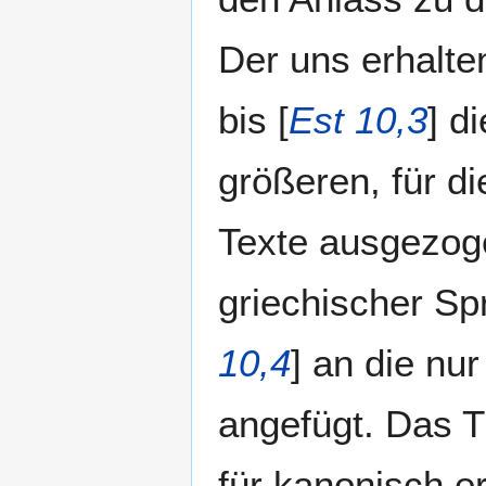
Der uns erhalte
bis [
Est 10,3
] d
größeren, für d
Texte ausgezoge
griechischer Spr
10,4
] an die nu
angefügt. Das T
für kanonisch er