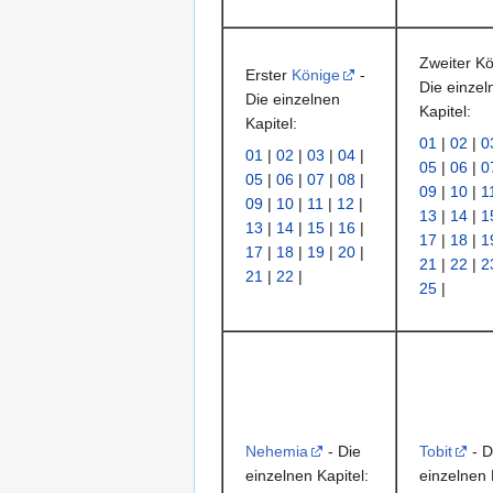
Zweiter Kö
Erster
Könige
-
Die einzel
Die einzelnen
Kapitel:
Kapitel:
01
|
02
|
0
01
|
02
|
03
|
04
|
05
|
06
|
0
05
|
06
|
07
|
08
|
09
|
10
|
1
09
|
10
|
11
|
12
|
13
|
14
|
1
13
|
14
|
15
|
16
|
17
|
18
|
1
17
|
18
|
19
|
20
|
21
|
22
|
2
21
|
22
|
25
|
Nehemia
- Die
Tobit
- D
einzelnen Kapitel:
einzelnen 