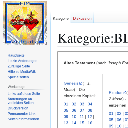
Kategorie
Diskussion
Kategorie
:
B
Zur
Zur
Hauptseite
Navigation
Suche
Letzte Änderungen
Altes Testament
(nach
Joseph Fran
Zufällige Seite
springen
springen
Hilfe zu MediaWiki
Spezialseiten
Genesis
(
= 1.
Werkzeuge
Mose
) - Die
Exodus
(
Links auf diese Seite
einzelnen Kapitel:
2.Mose
) -
Änderungen an
verlinkten Seiten
01
|
02
|
03
|
04
|
einzelnen 
Druckversion
05
|
06
|
07
|
08
|
01
|
02
|
0
Permanenter Link
09
|
10
|
11
|
12
|
Seiten­­informationen
05
|
06
|
0
13
|
14
|
15
|
16
|
09
|
10
|
1