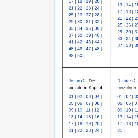
17
|
18
|
19
|
20
|
13
|
14
|
1
21
|
22
|
23
|
24
|
17
|
18
|
1
25
|
26
|
27
|
28
|
21
|
22
|
2
29
|
30
|
31
|
32
|
25
|
26
|
2
33
|
34
|
35
|
36
|
29
|
30
|
3
37
|
38
|
39
|
40
|
33
|
34
|
3
41
|
42
|
43
|
44
|
37
|
38
|
3
45
|
46
|
47
|
48
|
49
|
50
|
Josua
- Die
Richter
-
einzelnen Kapitel:
einzelnen 
01
|
02
|
03
|
04
|
01
|
02
|
0
05
|
06
|
07
|
08
|
05
|
06
|
0
09
|
10
|
11
|
12
|
09
|
10
|
1
13
|
14
|
15
|
16
|
13
|
14
|
1
17
|
18
|
19
|
20
|
17
|
18
|
1
21
|
22
|
23
|
24
|
21
|