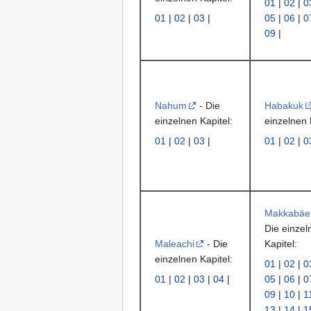
01
|
02
|
0
01
|
02
|
03
|
05
|
06
|
0
09
|
Nahum
- Die
Habakuk
einzelnen Kapitel:
einzelnen 
01
|
02
|
03
|
01
|
02
|
0
Makkabäe
Die einzel
Maleachi
- Die
Kapitel:
einzelnen Kapitel:
01
|
02
|
0
01
|
02
|
03
|
04
|
05
|
06
|
0
09
|
10
|
1
13
|
14
|
1