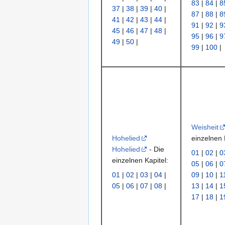
83
|
84
|
8
37
|
38
|
39
|
40
|
87
|
88
|
8
41
|
42
|
43
|
44
|
91
|
92
|
9
45
|
46
|
47
|
48
|
95
|
96
|
9
49
|
50
|
99
|
100
|
Weisheit
Hohelied
einzelnen 
Hohelied
- Die
01
|
02
|
0
einzelnen Kapitel:
05
|
06
|
0
01
|
02
|
03
|
04
|
09
|
10
|
1
05
|
06
|
07
|
08
|
13
|
14
|
1
17
|
18
|
1