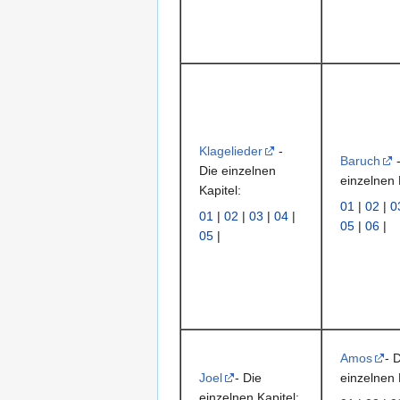
Klagelieder
-
Baruch
-
Die einzelnen
einzelnen 
Kapitel:
01
|
02
|
0
01
|
02
|
03
|
04
|
05
|
06
|
05
|
Amos
- 
Joel
- Die
einzelnen 
einzelnen Kapitel: