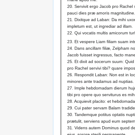
20. Servivit ergo Jacob pro Rachel s
pauci dies præ amoris magnitudine
21. Dixitque ad Laban: Da mihi u
impletum est, ut ingrediar ad illam.
22. Qui vocatis multis amicorum turb
23. Et vespere Liam filiam suam int
24. Dans ancillam filiæ, Zelpham 
Jacob fuisset ingressus, facto mane
25. Et dixit ad socerum suum: Quid 
pro Rachel servivi tibi? quare impos
26. Respondit Laban: Non est in loc
minores ante tradamus ad nuptias.
27. Imple hebdomadam dierum huj
tibi pro opere quo serviturus es mih
28. Acquievit placito: et hebdomada
29. Cui pater servam Balam tradide
30. Tandemque potitus optatis nupti
prætulit, serviens apud eum septem 
31. Videns autem Dominus quod des
ejus, sorore sterili permanente.