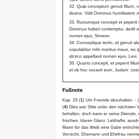
32. Quæ conceptum genuit filium, 
dicens: Vidit Dominus humilitatem
33. Rursumque concepit et peperit f
Dominus haberi contemptui, dedit e
nomen ejus, Simeon.
34. Concepitque tertio, et genuit al
copulabitur mihi maritus meus, eo qu
idcirco appellavit nomen ejus, Levi.
35. Quarto concepit, et peperit fili
et ob hoc vocavit eum, Judam: cess
Fußnote
Kap. 29 (
1
) Um Fremde abzuhalten. - (
(
4
) Dies war Sitte unter den nächsten 
behalten, doch kann er seine Dienste,
frischen, klaren Glanz. Lebhafte, ausd
Mann für das Weib eine Gabe entrichtete
Vorrecht. Ehemann und Ehefrau nennen s