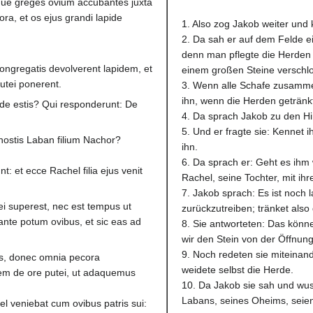
oque greges ovium accubantes juxta
ra, et os ejus grandi lapide
1. Also zog Jakob weiter un
2. Da sah er auf dem Felde e
denn man pflegte die Herden
congregatis devolverent lapidem, et
einem großen Steine verschl
utei ponerent.
3. Wenn alle Schafe zusamme
ihn, wenn die Herden getränk
nde estis? Qui responderunt: De
4. Da sprach Jakob zu den Hir
5. Und er fragte sie: Kennet 
nostis Laban filium Nachor?
ihn.
6. Da sprach er: Geht es ihm
nt: et ecce Rachel filia ejus venit
Rachel, seine Tochter, mit ihr
7. Jakob sprach: Es ist noch l
ei superest, nec est tempus ut
zurückzutreiben; tränket also
ante potum ovibus, et sic eas ad
8. Sie antworteten: Das könne
wir den Stein von der Öffnun
9. Noch redeten sie miteinan
s, donec omnia pecora
weidete selbst die Herde.
em de ore putei, ut adaquemus
10. Da Jakob sie sah und wus
Labans, seines Oheims, seien
l veniebat cum ovibus patris sui: