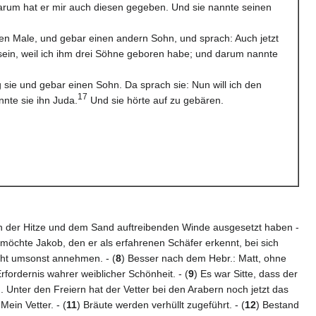
arum hat er mir auch diesen gegeben. Und sie nannte seinen
ten Male, und gebar einen andern Sohn, und sprach: Auch jetzt
ein, weil ich ihm drei Söhne geboren habe; und darum nannte
 sie und gebar einen Sohn. Da sprach sie: Nun will ich den
17
nte sie ihn Juda.
Und sie hörte auf zu gebären.
in der Hitze und dem Sand auftreibenden Winde ausgesetzt haben -
möchte Jakob, den er als erfahrenen Schäfer erkennt, bei sich
icht umsonst annehmen. - (
8
) Besser nach dem Hebr.: Matt, ohne
fordernis wahrer weiblicher Schönheit. - (
9
) Es war Sitte, dass der
 Unter den Freiern hat der Vetter bei den Arabern noch jetzt das
ein Vetter. - (
11
) Bräute werden verhüllt zugeführt. - (
12
) Bestand