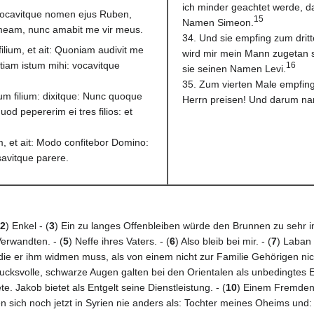
ich minder geachtet werde, d
vocavitque nomen ejus Ruben,
15
Namen Simeon.
 meam, nunc amabit me vir meus.
34. Und sie empfing zum drit
ilium, et ait: Quoniam audivit me
wird mir mein Mann zugetan s
tiam istum mihi: vocavitque
16
sie seinen Namen Levi.
35. Zum vierten Male empfing
ium filium: dixitque: Nunc quoque
Herrn preisen! Und darum nan
od pepererim ei tres filios: et
um, et ait: Modo confitebor Domino:
avitque parere.
2
) Enkel - (
3
) Ein zu langes Offenbleiben würde den Brunnen zu sehr 
Verwandten. - (
5
) Neffe ihres Vaters. - (
6
) Also bleib bei mir. - (
7
) Laban 
 die er ihm widmen muss, als von einem nicht zur Familie Gehörigen n
rucksvolle, schwarze Augen galten bei den Orientalen als unbedingtes Er
. Jakob bietet als Entgelt seine Dienstleistung. - (
10
) Einem Fremden.
ich noch jetzt in Syrien nie anders als: Tochter meines Oheims und: M