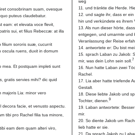
weg
11. und tränkte die Herde. Hie
ciret consobrinam suam, ovesque
12. und sagte ihr, dass er ein
 quo puteus claudebatur.
hin und verkündete es ihrem 
 eam: et elevata voce flevit,
13. Als nun dieser hörte, das
atris sui, et filius Rebeccæ: at illa
entgegen, und umarmte und kü
Veranlassung der Reise erfah
filium sororis suæ, cucurrit
14. antwortete er: Du bist me
n oscula ruens, duxit in domum
15. sprach Laban zu Jakob: S
7
mir, was dein Lohn sein soll.
o mea. Et postquam impleti sunt
16. Nun hatte Laban zwei Töc
Rachel.
s, gratis servies mihi? dic quid
17. Lia aber hatte triefende 
Gestalt.
 majoris Lia: minor vero
18. Diese liebte Jakob und sp
9
Tochter, dienen.
el decora facie, et venusto aspectu.
19. Laban antwortete: Besser 
mir.
m tibi pro Rachel filia tua minore,
20. So diente Jakob um Rache
lieb hatte er sie.
tibi eam dem quam alteri viro,
21. Da sprach Jakob zu Laban: 