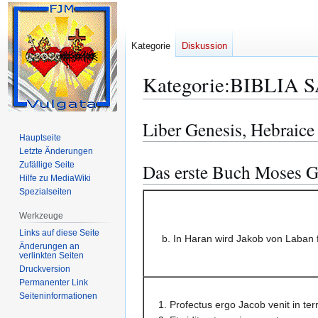
Kategorie
Diskussion
Kategorie
:
BIBLIA S
Liber Genesis, Hebraice
Zur
Zur
Hauptseite
Navigation
Suche
Letzte Änderungen
springen
springen
Zufällige Seite
Das erste Buch Moses G
Hilfe zu MediaWiki
Spezialseiten
Werkzeuge
Links auf diese Seite
b. In Haran wird Jakob von Laban 
Änderungen an
verlinkten Seiten
Druckversion
Permanenter Link
Seiten­­informationen
1. Profectus ergo Jacob venit in te