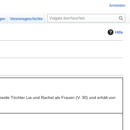
Anmelden
S
igen
Versionsgeschichte
u
c
Hilfe
h
e
eide Töchter Lia und Rachel als Frauen (V. 30) und erhält von