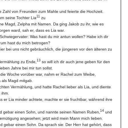
e Zahl von Freunden zum Mahle und feierte die Hochzeit.
11
hm seine Tochter Lia
zu
ine Magd, Zelpha mit Namen. Da ging Jakob zu ihr, wie es
orgen ward, sah er, dass es Lia war.
Schwiegervater: Was hast du mir antun wollen? Habe ich dir
rum hast du mich betrogen?
ier bei uns nicht gebräuchlich, die jüngeren vor den älteren zu
13
Vermählung zu Ende,
so will ich dir auch jene geben für den
eben Jahre bei mir tun sollst.
als die Woche vorüber war, nahm er Rachel zum Weibe,
a als Magd mitgab.
hten Vermählung, und hatte Rachel lieber als Lia, und diente
 ihm.
ss er Lia minder achtete, machte er sie fruchtbar, während ihre
14
nd gebar einen Sohn, und nannte seinen Namen Ruben,
und
emütigung angesehen; jetzt wird mein Mann mich lieben.
nd gebar einen Sohn. Da sprach sie: Der Herr hat gehört, dass