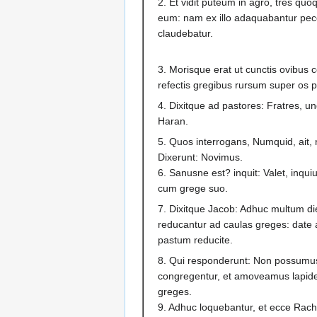
2. Et vidit puteum in agro, tres qu
eum: nam ex illo adaquabantur peco
claudebatur.
3. Morisque erat ut cunctis ovibus 
refectis gregibus rursum super os p
4. Dixitque ad pastores: Fratres, u
Haran.
5. Quos interrogans, Numquid, ait, 
Dixerunt: Novimus.
6. Sanusne est? inquit: Valet, inquiu
cum grege suo.
7. Dixitque Jacob: Adhuc multum di
reducantur ad caulas greges: date 
pastum reducite.
8. Qui responderunt: Non possumu
congregentur, et amoveamus lapid
greges.
9. Adhuc loquebantur, et ecce Rache