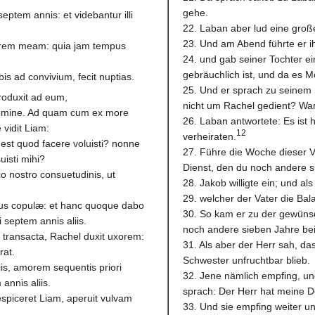
gehe.
eptem annis: et videbantur illi
22. Laban aber lud eine groß
.
23. Und am Abend führte er i
xorem meam: quia jam tempus
24. und gab seiner Tochter e
gebräuchlich ist, und da es M
is ad convivium, fecit nuptias.
25. Und er sprach zu seinem 
roduxit ad eum,
nicht um Rachel gedient? Wa
nomine. Ad quam cum ex more
26. Laban antwortete: Es ist h
 vidit Liam:
12
verheiraten.
est quod facere voluisti? nonne
27. Führe die Woche dieser 
uisti mihi?
Dienst, den du noch andere si
o nostro consuetudinis, ut
28. Jakob willigte ein; und 
29. welcher der Vater die Bal
us copulæ: et hanc quoque dabo
30. So kam er zu der gewünsc
i septem annis aliis.
noch andere sieben Jahre bei
 transacta, Rachel duxit uxorem:
31. Als aber der Herr sah, da
rat.
Schwester unfruchtbar blieb.
is, amorem sequentis priori
32. Jene nämlich empfing, u
annis aliis.
sprach: Der Herr hat meine D
piceret Liam, aperuit vulvam
33. Und sie empfing weiter u