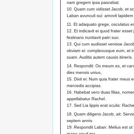
nam gregem ipsa pascebat.
10. Quam cum vidisset Jacob, et s
Laban avunculi sui: amovit lapidem
11. Et adaquato grege, osculatus est
12. Et indicavit ei quod frater esset p
festinans nuntiavit patri suo.
13. Qui cum audisset venisse Jacob 
obviam ei: complexusque eum, et i
suam. Auditis autem causis itineris.
14. Respondit: Os meum es, et car
dies mensis unius,
15. Dixit ei: Num quia frater meus e
mercedis accipias.
16. Habebat vero duas filias, nomen
appellabatur Rachel.
17. Sed Lia lippis erat oculis: Rach
18. Quam diligens Jacob, ait: Servia
septem annis.
19. Respondit Laban: Melius est ut 
mane apud me.