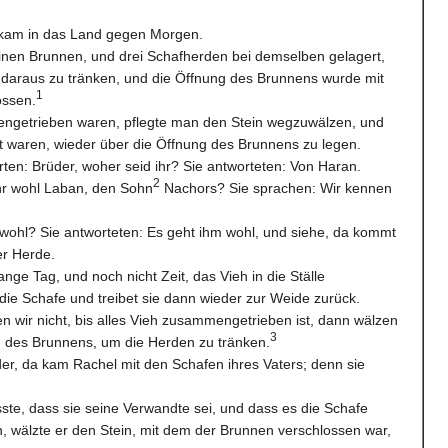
d kam in das Land gegen Morgen.
inen Brunnen, und drei Schafherden bei demselben gelagert,
 daraus zu tränken, und die Öffnung des Brunnens wurde mit
1
ossen.
ngetrieben waren, pflegte man den Stein wegzuwälzen, und
t waren, wieder über die Öffnung des Brunnens zu legen.
ten: Brüder, woher seid ihr? Sie antworteten: Von Haran.
2
ihr wohl Laban, den Sohn
Nachors? Sie sprachen: Wir kennen
 wohl? Sie antworteten: Es geht ihm wohl, und siehe, da kommt
er Herde.
ange Tag, und noch nicht Zeit, das Vieh in die Ställe
 die Schafe und treibet sie dann wieder zur Weide zurück.
n wir nicht, bis alles Vieh zusammengetrieben ist, dann wälzen
3
g des Brunnens, um die Herden zu tränken.
der, da kam Rachel mit den Schafen ihres Vaters; denn sie
ste, dass sie seine Verwandte sei, und dass es die Schafe
, wälzte er den Stein, mit dem der Brunnen verschlossen war,