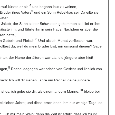
4
rauf küsste er sie,
und begann laut zu weinen,
5
 Bruder ihres Vaters
und ein Sohn Rebekkas sei. Da eilte sie
Vater.
s Jakob, der Sohn seiner Schwester, gekommen sei, lief er ihm
sste ihn, und führte ihn in sein Haus. Nachdem er aber die
ren hatte,
6
in Gebein und Fleisch.
Und als ein Monat verflossen war,
olltest du, weil du mein Bruder bist, mir umsonst dienen? Sage
hter, der Name der älteren war Lia, die jüngere aber hieß
8
Augen,
Rachel dagegen war schön von Gesicht und lieblich von
rach: Ich will dir sieben Jahre um Rachel, deine jüngere
10
ist es, ich gebe sie dir, als einem andern Manne,
bleibe bei
l sieben Jahre; und diese erschienen ihm nur wenige Tage, so
Gib mir mein Weib; denn die Zeit ist erfüllt, dass ich zu ihr