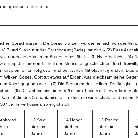
torum quinque annorum, et
leichen Sprachwurzeln. Die Sprachwurzeln wurden an sich von der Verw
 7 und 9 wird nur der Sprachgeist (Rede) verwirrt. - (
2
) Dass Asphal
wie durch die erhaltenen Baureste bestätigt. - (
3
) Hyperbolisch. - (
4
) N
ewahrung der inneren Einheit des Menschengeschlechtes durch freiwilli
knüpfen, einen religiösen und politischen Mittelpunkt gründen. Dies wi
Wirken Gottes. Gott tut etwas auf Erden, was gleichsam seine Gegenwart
nen Kains gegeben war. - (
7
) Die Personen der heiligen Dreifaltigkeit. 
ttes. - (
9
) Die Zahlen sind im hebräischen Texte nicht unverdorben über
 in Kap. 5) die des Samaritanischen Textes, die wir nachstehend biete
307 Jahre verflossen, so ergibt sich:
Arpharad
13 Sale
14 Heber
15 Phaleg
1
rb im
starb im
starb im
starb im
s
re
Jahre
Jahre
Jahre
J