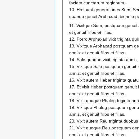
faciem cunctarum regionum.
10. Hæ sunt generationes Sem: S
quando genuit Arphaxad, biennio po
11. Vixitque Sem, postquam genuit 
et genuit filios et filias.
12. Porro Arphaxad vixit triginta qu
13. Vixitque Arphaxad postquam genu
annis: et genuit filios et filias.
14. Sale quoque vixit triginta annis,
15. Vixitque Sale postquam genuit H
annis: et genuit filios et filias.
16. Vixit autem Heber triginta quatu
17. Et vixit Heber postquam genuit 
annis: et genuit filios et filias.
18. Vixit quoque Phaleg triginta ann
19. Vixitque Phaleg postquam genu
annis, et genuit filios et filias.
20. Vixit autem Reu triginta duobus
21. Vixit quoque Reu postquam gen
annis: et genuit filios et filias.