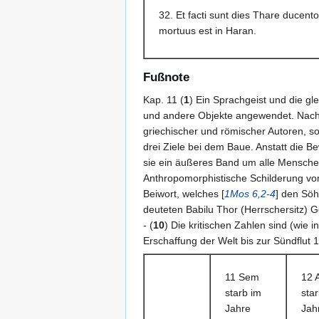
32. Et facti sunt dies Thare ducen
mortuus est in Haran.
Fußnote
Kap. 11 (
1
) Ein Sprachgeist und die g
und andere Objekte angewendet. Nach V.
griechischer und römischer Autoren, so
drei Ziele bei dem Baue. Anstatt die B
sie ein äußeres Band um alle Menschen 
Anthropomorphistische Schilderung vom 
Beiwort, welches [
1Mos 6,2-4
] den Söh
deuteten Babilu Thor (Herrschersitz) Go
- (
10
) Die kritischen Zahlen sind (wie
Erschaffung der Welt bis zur Sündflut 1
11 Sem
12 
starb im
sta
Jahre
Jah