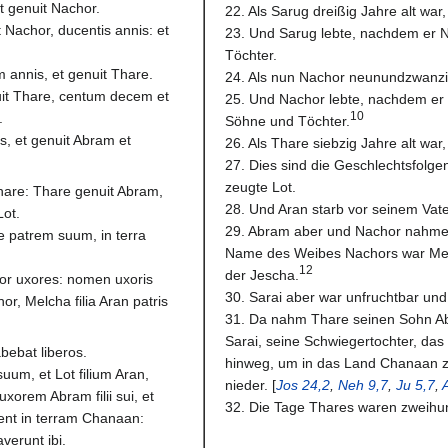
et genuit Nachor.
22. Als Sarug dreißig Jahre alt war
 Nachor, ducentis annis: et
23. Und Sarug lebte, nachdem er 
Töchter.
m annis, et genuit Thare.
24. Als nun Nachor neunundzwanzig
it Thare, centum decem et
25. Und Nachor lebte, nachdem er
10
.
Söhne und Töchter.
s, et genuit Abram et
26. Als Thare siebzig Jahre alt war
27. Dies sind die Geschlechtsfolg
zeugte Lot.
are: Thare genuit Abram,
28. Und Aran starb vor seinem Vate
Lot.
29. Abram aber und Nachor nahme
e patrem suum, in terra
Name des Weibes Nachors war Melc
12
der Jescha.
or uxores: nomen uxoris
30. Sarai aber war unfruchtbar und 
r, Melcha filia Aran patris
31. Da nahm Thare seinen Sohn Ab
Sarai, seine Schwiegertochter, das
abebat liberos.
hinweg, um in das Land Chanaan 
suum, et Lot filium Aran,
nieder. [
Jos 24,2
,
Neh 9,7
,
Ju 5,7
,
 uxorem Abram filii sui, et
32. Die Tage Thares waren zweihun
ent in terram Chanaan:
verunt ibi.