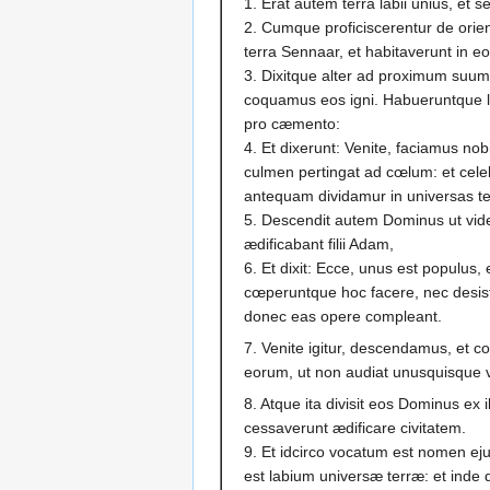
1. Erat autem terra labii unius, e
2. Cumque proficiscerentur de orie
terra Sennaar, et habitaverunt in eo
3. Dixitque alter ad proximum suum:
coquamus eos igni. Habueruntque la
pro cæmento:
4. Et dixerunt: Venite, faciamus nobi
culmen pertingat ad cœlum: et ce
antequam dividamur in universas te
5. Descendit autem Dominus ut vide
ædificabant filii Adam,
6. Et dixit: Ecce, unus est populus
cœperuntque hoc facere, nec desiste
donec eas opere compleant.
7. Venite igitur, descendamus, et 
eorum, ut non audiat unusquisque 
8. Atque ita divisit eos Dominus ex il
cessaverunt ædificare civitatem.
9. Et idcirco vocatum est nomen eju
est labium universæ terræ: et inde