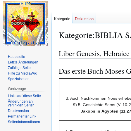
Kategorie
Diskussion
Kategorie
:
BIBLIA S
Liber Genesis, Hebraice
Zur
Zur
Hauptseite
Navigation
Suche
Letzte Änderungen
springen
springen
Zufällige Seite
Das erste Buch Moses G
Hilfe zu MediaWiki
Spezialseiten
Werkzeuge
Links auf diese Seite
B. Auch Nachkommen Noes erheben s
Änderungen an
9) 5. Geschichte Sems (V. 10
verlinkten Seiten
Druckversion
Jakobs in Ägypten (11,27
Permanenter Link
Seiten­­informationen