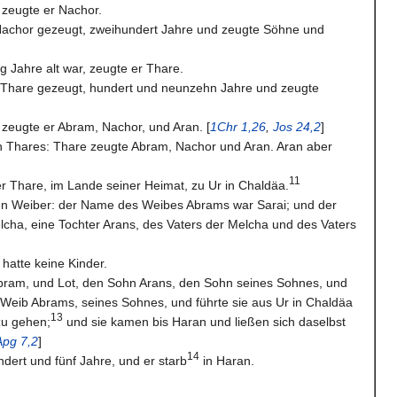
, zeugte er Nachor.
Nachor gezeugt, zweihundert Jahre und zeugte Söhne und
 Jahre alt war, zeugte er Thare.
 Thare gezeugt, hundert und neunzehn Jahre und zeugte
, zeugte er Abram, Nachor, und Aran. [
1Chr 1,26
,
Jos 24,2
]
en Thares: Thare zeugte Abram, Nachor und Aran. Aran aber
11
r Thare, im Lande seiner Heimat, zu Ur in Chaldäa.
n Weiber: der Name des Weibes Abrams war Sarai; und der
ha, eine Tochter Arans, des Vaters der Melcha und des Vaters
hatte keine Kinder.
ram, und Lot, den Sohn Arans, den Sohn seines Sohnes, und
 Weib Abrams, seines Sohnes, und führte sie aus Ur in Chaldäa
13
zu gehen;
und sie kamen bis Haran und ließen sich daselbst
Apg 7,2
]
14
dert und fünf Jahre, und er starb
in Haran.