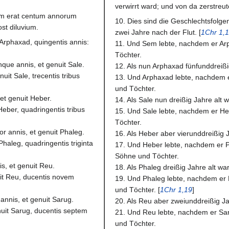
verwirrt ward; und von da zerstreut
em erat centum annorum
10. Dies sind die Geschlechtsfolge
st diluvium.
zwei Jahre nach der Flut. [
1Chr 1,
Arphaxad, quingentis annis:
11. Und Sem lebte, nachdem er Ar
Töchter.
inque annis, et genuit Sale.
12. Als nun Arphaxad fünfunddreißig
it Sale, trecentis tribus
13. Und Arphaxad lebte, nachdem e
und Töchter.
 et genuit Heber.
14. Als Sale nun dreißig Jahre alt 
eber, quadringentis tribus
15. Und Sale lebte, nachdem er He
Töchter.
or annis, et genuit Phaleg.
16. Als Heber aber vierunddreißig J
Phaleg, quadringentis triginta
17. Und Heber lebte, nachdem er P
Söhne und Töchter.
is, et genuit Reu.
18. Als Phaleg dreißig Jahre alt wa
it Reu, ducentis novem
19. Und Phaleg lebte, nachdem er
und Töchter. [
1Chr 1,19
]
 annis, et genuit Sarug.
20. Als Reu aber zweiunddreißig Ja
uit Sarug, ducentis septem
21. Und Reu lebte, nachdem er Sa
und Töchter.