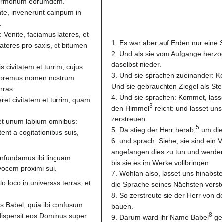
t sermonum eorumdem.
nte, invenerunt campum in
.
 Venite, faciamus lateres, et
1. Es war aber auf Erden nur eine 
teres pro saxis, et bitumen
2. Und als sie vom Aufgange herzo
daselbst nieder.
s civitatem et turrim, cujus
3. Und sie sprachen zueinander: K
lebremus nomen nostrum
Und sie gebrauchten Ziegel als Ste
rras.
4. Und sie sprachen: Kommet, lass
ret civitatem et turrim, quam
3
den Himmel
reicht; und lasset u
zerstreuen.
, et unum labium omnibus:
5
5. Da stieg der Herr herab,
um die
nt a cogitationibus suis,
6. und sprach: Siehe, sie sind ein
angefangen dies zu tun und werde
confundamus ibi linguam
bis sie es im Werke vollbringen.
vocem proximi sui.
7. Wohlan also, lasset uns hinabst
lo loco in universas terras, et
die Sprache seines Nächsten verst
8. So zerstreute sie der Herr von d
s Babel, quia ibi confusum
bauen.
8
 dispersit eos Dominus super
9. Darum ward ihr Name Babel
ge