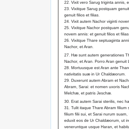
22. Vixit vero Sarug triginta annis, 
23. Vixitque Sarug postquam genuit
genuit filios et filias.
24. Vixit autem Nachor viginti nove
25. Vixitque Nachor postquam genu
novem annis: et genuit filios et filias
26. Vixitque Thare septuaginta anni
Nachor, et Aran.
27. Hæ sunt autem generationes Th
Nachor, et Aran. Porro Aran genuit 
28. Mortuusque est Aran ante Thar
nativitatis suæ in Ur Chaldæorum.
29. Duxerunt autem Abram et Nach
Abram, Sarai: et nomen uxoris Nacho
Melchæ, et patris Jeschæ.
30. Erat autem Sarai sterilis, nec h
31. Tulit itaque Thare Abram filium 
filium filii sui, et Sarai nurum suam,
eduxit eos de Ur Chaldæorum, ut ir
veneruntque usque Haran, et habita