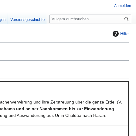
Anmelden
S
igen
Versionsgeschichte
u
c
Hilfe
h
e
achenverwirrung und ihre Zerstreuung über die ganze Erde. (V.
Abrahams und seiner Nachkommen bis zur Einwanderung
ung und Auswanderung aus Ur in Chaldäa nach Haran.