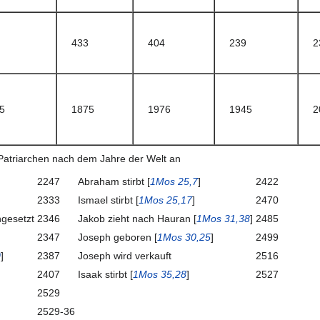
433
404
239
2
5
1875
1976
1945
2
r Patriarchen nach dem Jahre der Welt an
2247
Abraham stirbt [
1Mos 25,7
]
2422
2333
Ismael stirbt [
1Mos 25,17
]
2470
ngesetzt
2346
Jakob zieht nach Hauran [
1Mos 31,38
]
2485
2347
Joseph geboren [
1Mos 30,25
]
2499
0
]
2387
Joseph wird verkauft
2516
2407
Isaak stirbt [
1Mos 35,28
]
2527
2529
2529-36