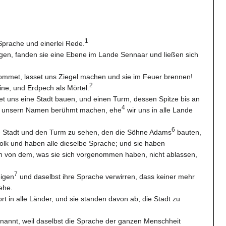
1
Sprache und einerlei Rede.
gen, fanden sie eine Ebene im Lande Sennaar und ließen sich
ommet, lasset uns Ziegel machen und sie im Feuer brennen!
2
ine, und Erdpech als Mörtel.
et uns eine Stadt bauen, und einen Turm, dessen Spitze bis an
4
ns unsern Namen berühmt machen, ehe
wir uns in alle Lande
6
 Stadt und den Turm zu sehen, den die Söhne Adams
bauten,
 Volk und haben alle dieselbe Sprache; und sie haben
n von dem, was sie sich vorgenommen haben, nicht ablassen,
7
eigen
und daselbst ihre Sprache verwirren, dass keiner mehr
ehe.
ort in alle Länder, und sie standen davon ab, die Stadt zu
nannt, weil daselbst die Sprache der ganzen Menschheit