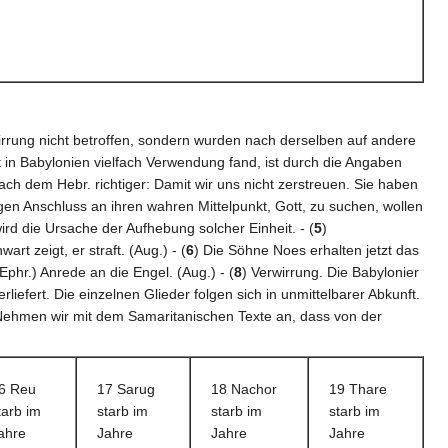
irrung nicht betroffen, sondern wurden nach derselben auf andere
t in Babylonien vielfach Verwendung fand, ist durch die Angaben
ach dem Hebr. richtiger: Damit wir uns nicht zerstreuen. Sie haben
gen Anschluss an ihren wahren Mittelpunkt, Gott, zu suchen, wollen
rd die Ursache der Aufhebung solcher Einheit. - (
5
)
 zeigt, er straft. (Aug.) - (
6
) Die Söhne Noes erhalten jetzt das
(Ephr.) Anrede an die Engel. (Aug.) - (
8
) Verwirrung. Die Babylonier
liefert. Die einzelnen Glieder folgen sich in unmittelbarer Abkunft.
n. Nehmen wir mit dem Samaritanischen Texte an, dass von der
6 Reu
17 Sarug
18 Nachor
19 Thare
tarb im
starb im
starb im
starb im
ahre
Jahre
Jahre
Jahre