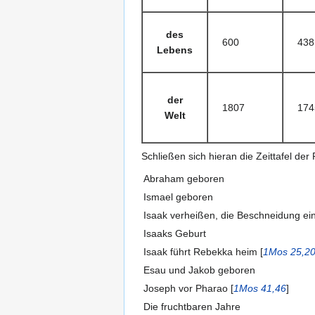
des
600
438
Lebens
der
1807
174
Welt
Schließen sich hieran die Zeittafel de
Abraham geboren
Ismael geboren
Isaak verheißen, die Beschneidung ei
Isaaks Geburt
Isaak führt Rebekka heim [
1Mos 25,2
Esau und Jakob geboren
Joseph vor Pharao [
1Mos 41,46
]
Die fruchtbaren Jahre