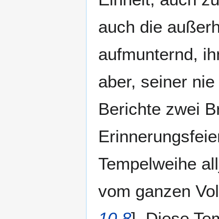
auch die außer
aufmunternd, ih
aber, seiner ni
Berichte zwei B
Erinnerungsfei
Tempelweihe al
vom ganzen Volk
10,8
]. Diese Te