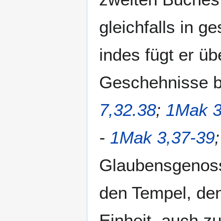
gleichfalls in g
indes fügt er üb
Geschehnisse b
7,32.38
;
1Mak 3
-
1Mak 3,37-39
Glaubensgenoss
den Tempel, den 
Einheit, auch z