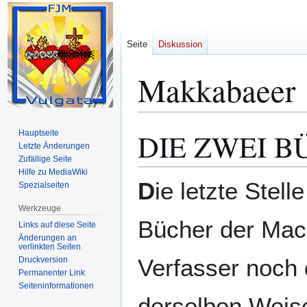
Seite
Diskussion
Makkabaeer
DIE ZWEI 
Hauptseite
Zur
Zur
Letzte Änderungen
Navigation
Suche
Zufällige Seite
springen
springen
Hilfe zu MediaWiki
D
ie letzte Stel
Spezialseiten
Werkzeuge
Bücher der Macha
Links auf diese Seite
Änderungen an
verlinkten Seiten
Verfasser noch d
Druckversion
Permanenter Link
Seiten­­informationen
derselben Weise