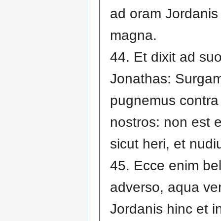
ad oram Jordanis i
magna.
44. Et dixit ad su
Jonathas: Surgam
pugnemus contra 
nostros: non est 
sicut heri, et nudi
45. Ecce enim be
adverso, aqua ve
Jordanis hinc et i