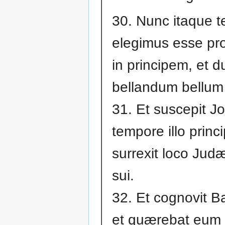
30. Nunc itaque t
elegimus esse pr
in principem, et 
bellandum bellum
31. Et suscepit J
tempore illo princ
surrexit loco Judæ
sui.
32. Et cognovit B
et quærebat eum 