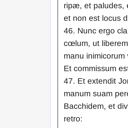
ripæ, et paludes, 
et non est locus d
46. Nunc ergo cla
cœlum, ut liberem
manu inimicorum 
Et commissum est
47. Et extendit J
manum suam perc
Bacchidem, et div
retro: