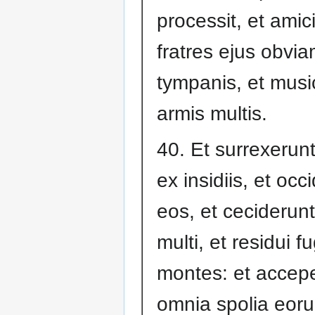
processit, et amici
fratres ejus obvia
tympanis, et music
armis multis.
40. Et surrexerun
ex insidiis, et occ
eos, et ceciderunt
multi, et residui f
montes: et accep
omnia spolia eor