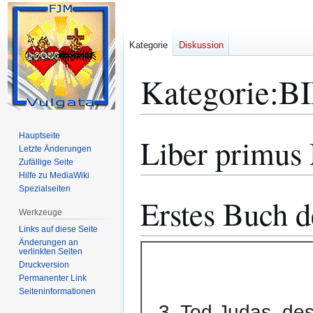
Kategorie
Diskussion
Kategorie
:
B
Hauptseite
Liber primus
Zur
Zur
Letzte Änderungen
Navigation
Suche
Zufällige Seite
springen
springen
Hilfe zu MediaWiki
Spezialseiten
Erstes Buch 
Werkzeuge
Links auf diese Seite
Änderungen an
verlinkten Seiten
Druckversion
Permanenter Link
Seiten­­informationen
3. Tod Judas, de