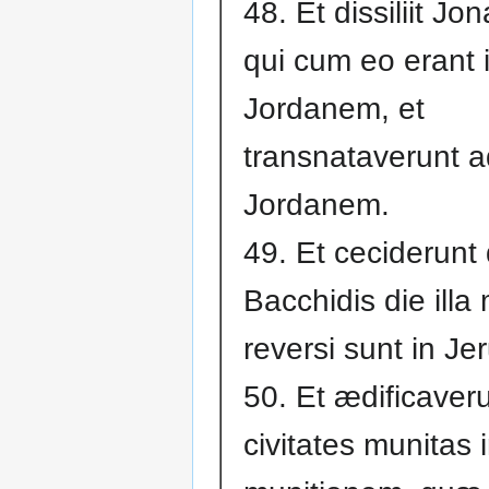
48. Et dissiliit Jo
qui cum eo erant 
Jordanem, et
transnataverunt 
Jordanem.
49. Et ceciderunt
Bacchidis die illa m
reversi sunt in Je
50. Et ædificaver
civitates munitas