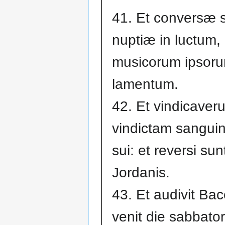
41. Et conversæ 
nuptiæ in luctum, 
musicorum ipsoru
lamentum.
42. Et vindicaveru
vindictam sanguini
sui: et reversi su
Jordanis.
43. Et audivit Bac
venit die sabbat