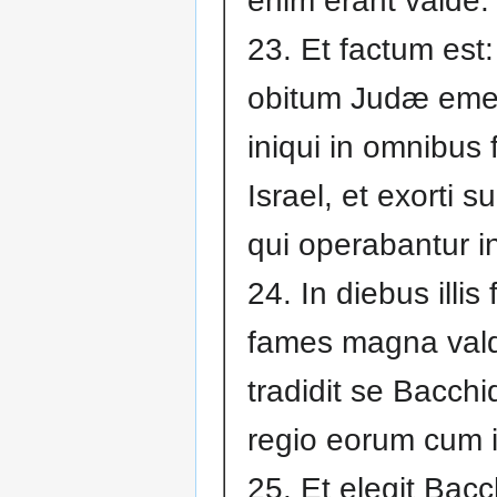
enim erant valde.
23. Et factum est:
obitum Judæ eme
iniqui in omnibus 
Israel, et exorti 
qui operabantur i
24. In diebus illis 
fames magna vald
tradidit se Bacchi
regio eorum cum i
25. Et elegit Bacc