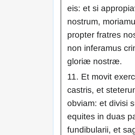
eis: et si appropi
nostrum, moriamur
propter fratres nos
non inferamus cr
gloriæ nostræ.
11. Et movit exerc
castris, et steterunt
obviam: et divisi 
equites in duas pa
fundibularii, et sag