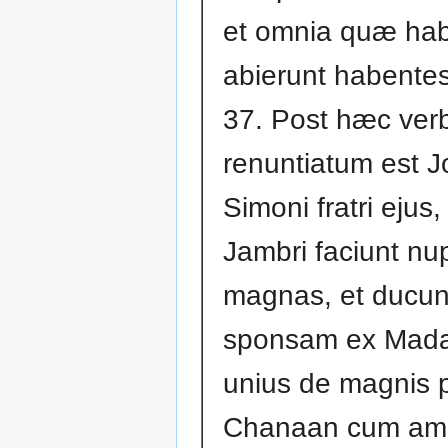
et omnia quæ hab
abierunt habentes
37. Post hæc ver
renuntiatum est J
Simoni fratri ejus, q
Jambri faciunt nu
magnas, et ducun
sponsam ex Madab
unius de magnis p
Chanaan cum amb