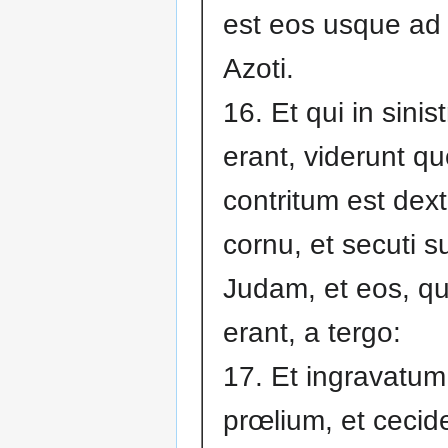
est eos usque a
Azoti.
16. Et qui in sinis
erant, viderunt q
contritum est dex
cornu, et secuti s
Judam, et eos, qu
erant, a tergo:
17. Et ingravatum
prœlium, et cecid