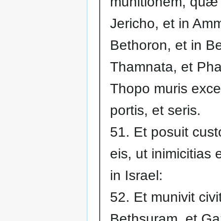
munitionem, quæ 
Jericho, et in Am
Bethoron, et in Be
Thamnata, et Pha
Thopo muris excel
portis, et seris.
51. Et posuit cus
eis, ut inimicitias
in Israel:
52. Et munivit civ
Bethsuram, et Ga