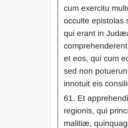
cum exercitu multo
occulte epistolas s
qui erant in Judæ
comprehenderent
et eos, qui cum e
sed non potuerunt
innotuit eis consi
61. Et apprehendit
regionis, qui prin
malitiæ, quinquagi