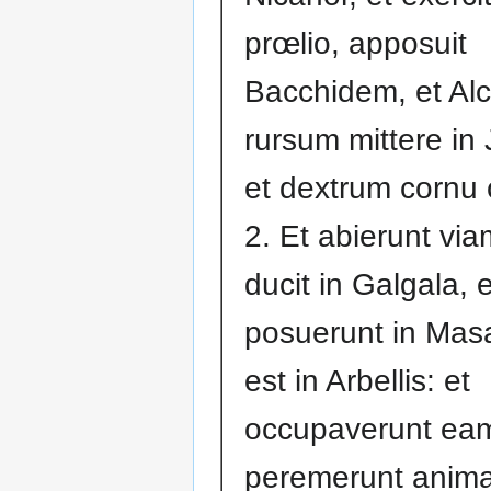
prœlio, apposuit
Bacchidem, et Al
rursum mittere i
et dextrum cornu c
2. Et abierunt vi
ducit in Galgala, 
posuerunt in Mas
est in Arbellis: et
occupaverunt eam
peremerunt anim