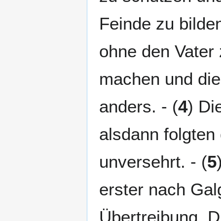
Feinde zu bilden
ohne den Vater 
machen und die 
anders. - (
4
) Di
alsdann folgten 
unversehrt. - (
5
erster nach Galg
Übertreibung. Di