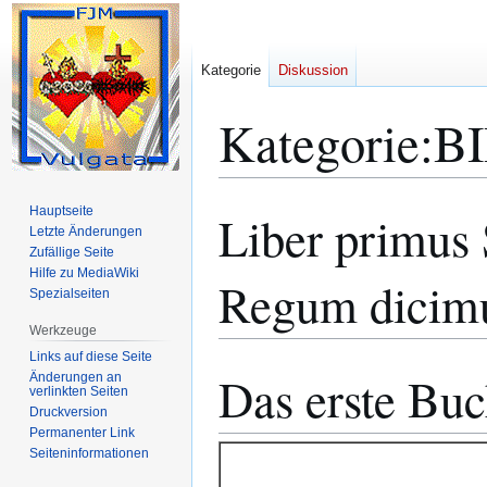
Kategorie
Diskussion
Kategorie
:
B
Hauptseite
Liber primus
Zur
Zur
Letzte Änderungen
Navigation
Suche
Zufällige Seite
springen
springen
Hilfe zu MediaWiki
Regum dicimu
Spezialseiten
Werkzeuge
Links auf diese Seite
Das erste Bu
Änderungen an
verlinkten Seiten
Druckversion
Permanenter Link
Seiten­­informationen