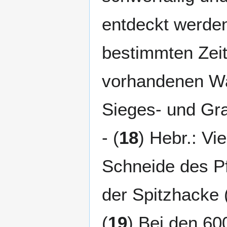
entdeckt werden
bestimmten Zeit
vorhandenen Waf
Sieges- und Gra
- (
18
) Hebr.: Vi
Schneide des Pf
der Spitzhacke 
(
19
) Bei den 600