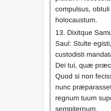
compulsus, obtuli
holocaustum.
13. Dixitque Sam
Saul: Stulte egisti
custodisti manda
Dei tui, quæ præce
Quod si non fecis
nunc præparasse
regnum tuum super
sempiternum,