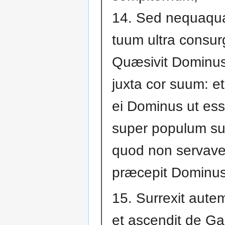
14. Sed nequaq
tuum ultra consur
Quæsivit Dominus 
juxta cor suum: e
ei Dominus ut ess
super populum s
quod non servave
præcepit Dominus
15. Surrexit aute
et ascendit de Gal