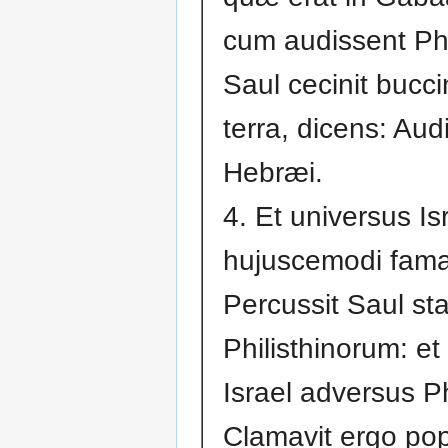
cum audissent Phil
Saul cecinit bucci
terra, dicens: Aud
Hebræi.
4. Et universus Isr
hujuscemodi fam
Percussit Saul st
Philisthinorum: et 
Israel adversus Ph
Clamavit ergo pop