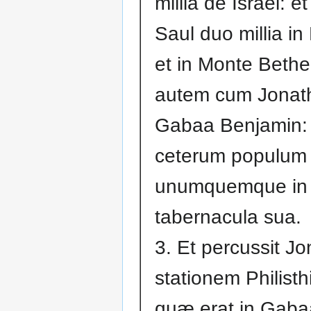
millia de Israel: e
Saul duo millia i
et in Monte Bethel
autem cum Jonath
Gabaa Benjamin: 
ceterum populum 
unumquemque in
tabernacula sua.
3. Et percussit J
stationem Philist
quæ erat in Gab