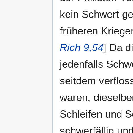
kein Schwert g
früheren Kriege
Rich 9,54
] Da d
jedenfalls Schw
seitdem verflo
waren, dieselb
Schleifen und S
schwerfällig un