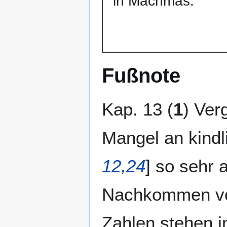
in Machmas.
Fußnote
Kap. 13 (
1
) Verg
Mangel an kindl
12,24
] so sehr 
Nachkommen vo
Zahlen stehen in