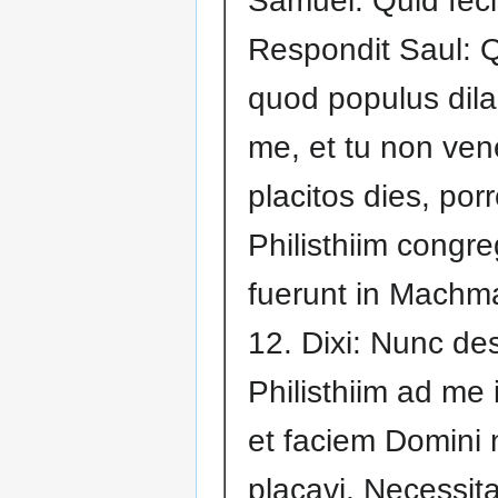
Samuel: Quid feci
Respondit Saul: Q
quod populus dila
me, et tu non ven
placitos dies, por
Philisthiim congre
fuerunt in Machm
12. Dixi: Nunc d
Philisthiim ad me 
et faciem Domini
placavi. Necessit