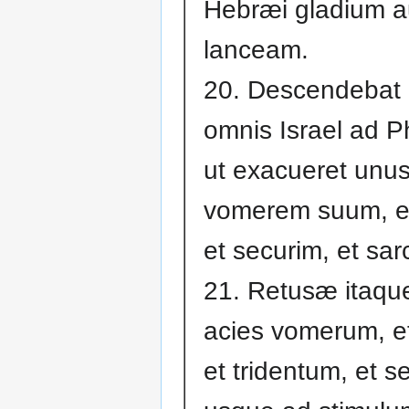
Hebræi gladium a
lanceam.
20. Descendebat 
omnis Israel ad Ph
ut exacueret unu
vomerem suum, et
et securim, et sar
21. Retusæ itaqu
acies vomerum, e
et tridentum, et s