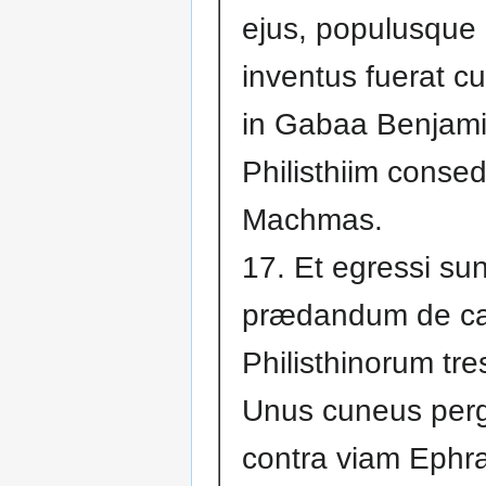
ejus, populusque 
inventus fuerat cu
in Gabaa Benjami
Philisthiim consed
Machmas.
17. Et egressi su
prædandum de ca
Philisthinorum tre
Unus cuneus per
contra viam Ephr