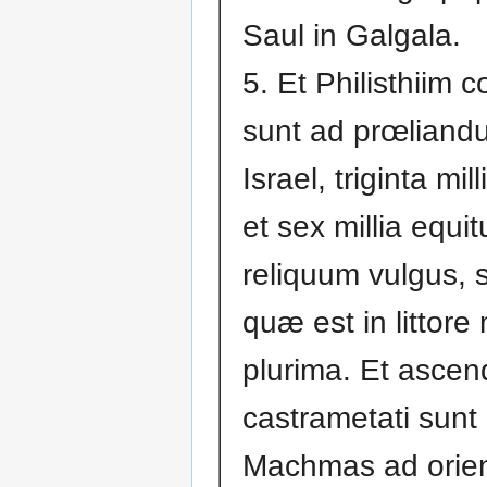
Saul in Galgala.
5. Et Philisthiim 
sunt ad prœliand
Israel, triginta mil
et sex millia equit
reliquum vulgus, 
quæ est in littore
plurima. Et asce
castrametati sunt 
Machmas ad orie