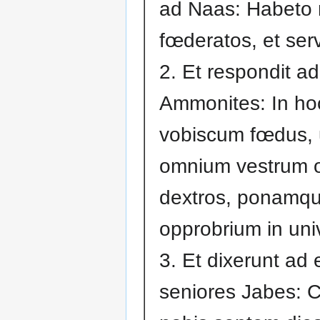
ad Naas: Habeto
fœderatos, et serv
2. Et respondit a
Ammonites: In ho
vobiscum fœdus, 
omnium vestrum 
dextros, ponamq
opprobrium in univ
3. Et dixerunt ad
seniores Jabes: 