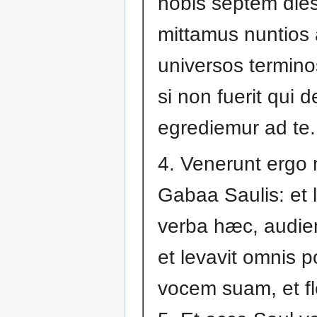
nobis septem dies
mittamus nuntios
universos terminos
si non fuerit qui 
egrediemur ad te.
4. Venerunt ergo n
Gabaa Saulis: et l
verba hæc, audie
et levavit omnis 
vocem suam, et fle