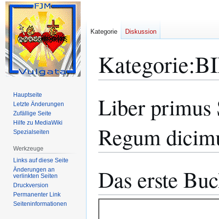
Kategorie
Diskussion
Kategorie
:
B
Hauptseite
Liber primus
Zur
Zur
Letzte Änderungen
Navigation
Suche
Zufällige Seite
springen
springen
Hilfe zu MediaWiki
Regum dicimu
Spezialseiten
Werkzeuge
Links auf diese Seite
Das erste Bu
Änderungen an
verlinkten Seiten
Druckversion
Permanenter Link
Seiten­­informationen