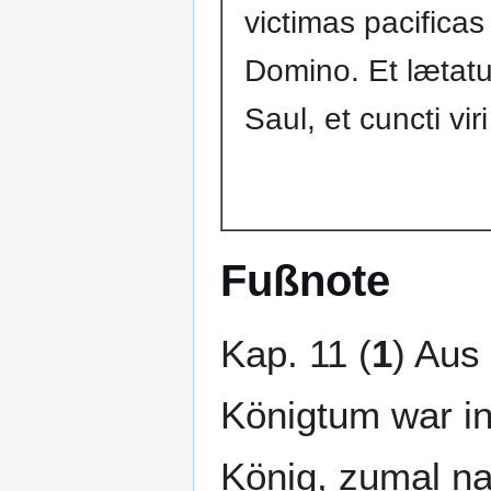
victimas pacifica
Domino. Et lætatus
Saul, et cuncti viri
Fußnote
Kap. 11 (
1
) Aus
Königtum war in
König, zumal n