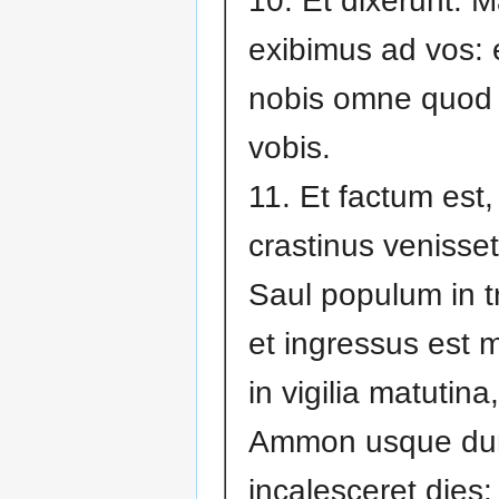
10. Et dixerunt: 
exibimus ad vos: e
nobis omne quod 
vobis.
11. Et factum est
crastinus venisset,
Saul populum in t
et ingressus est 
in vigilia matutina
Ammon usque d
incalesceret dies: 