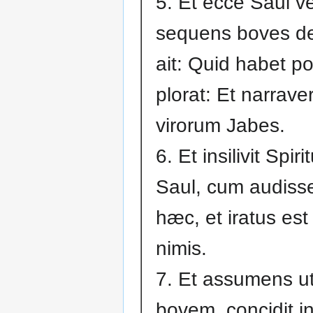
5. Et ecce Saul v
sequens boves de
ait: Quid habet p
plorat: Et narrave
virorum Jabes.
6. Et insilivit Spir
Saul, cum audiss
hæc, et iratus est
nimis.
7. Et assumens 
bovem, concidit in