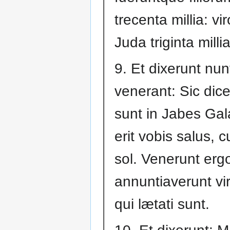
trecenta millia: v
Juda triginta millia
9. Et dixerunt nunt
venerant: Sic dicet
sunt in Jabes Gal
erit vobis salus, c
sol. Venerunt ergo
annuntiaverunt vi
qui lætati sunt.