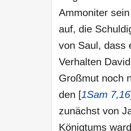
Ammoniter sein 
auf, die Schuldi
von Saul, dass 
Verhalten Davids
Großmut noch nic
den [
1Sam 7,16
zunächst von Ja
Königtums ward 