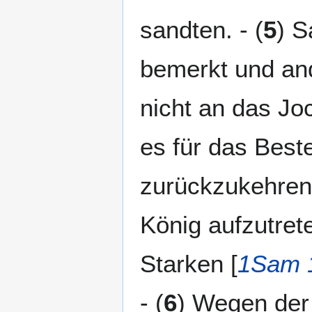
sandten. - (
5
) S
bemerkt und an
nicht an das Jo
es für das Best
zurückzukehren,
König aufzutret
Starken [
1Sam 
- (
6
) Wegen der