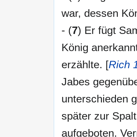
war, dessen Köni
- (
7
) Er fügt Sam
König anerkannt 
erzählte. [
Rich 
Jabes gegenübe
unterschieden g
später zur Spalt
aufgeboten. Ver