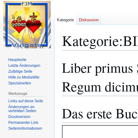
Kategorie
Diskussion
Kategorie
:
B
Hauptseite
Liber primus
Zur
Zur
Letzte Änderungen
Navigation
Suche
Zufällige Seite
springen
springen
Hilfe zu MediaWiki
Regum dicimu
Spezialseiten
Werkzeuge
Links auf diese Seite
Das erste Bu
Änderungen an
verlinkten Seiten
Druckversion
Permanenter Link
Seiten­­informationen