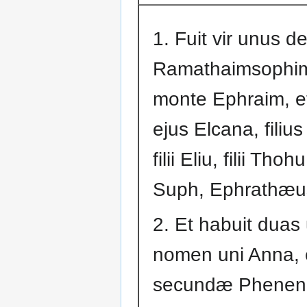
1. Fuit vir unus d
Ramathaimsophim
monte Ephraim, 
ejus Elcana, filiu
filii Eliu, filii Thohu,
Suph, Ephrathæu
2. Et habuit duas
nomen uni Anna,
secundæ Phenen