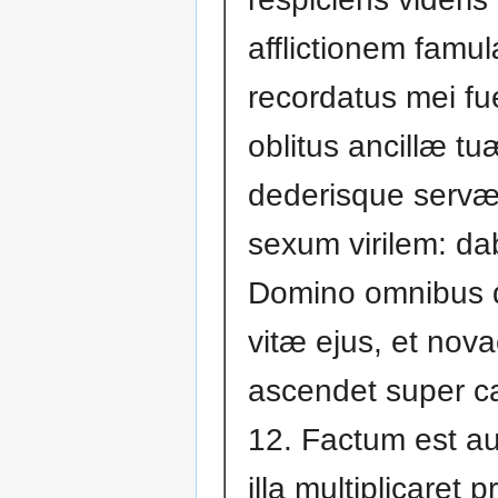
afflictionem famu
recordatus mei fu
oblitus ancillæ tu
dederisque serv
sexum virilem: d
Domino omnibus 
vitæ ejus, et nov
ascendet super ca
12. Factum est a
illa multiplicaret 