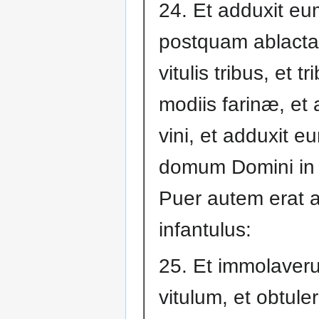
24. Et adduxit e
postquam ablactav
vitulis tribus, et tr
modiis farinæ, et
vini, et adduxit e
domum Domini in 
Puer autem erat 
infantulus:
25. Et immolaver
vitulum, et obtule