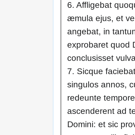
6. Affligebat quo
æmula ejus, et v
angebat, in tantu
exprobaret quod
conclusisset vulv
7. Sicque facieba
singulos annos, 
redeunte tempore
ascenderent ad 
Domini: et sic pr