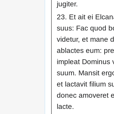
jugiter.
23. Et ait ei Elcan
suus: Fac quod b
videtur, et mane 
ablactes eum: pr
impleat Dominus
suum. Mansit ergo
et lactavit filium 
donec amoveret 
lacte.