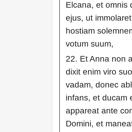
Elcana, et omnis
ejus, ut immolare
hostiam solemnem
votum suum,
22. Et Anna non a
dixit enim viro su
vadam, donec abl
infans, et ducam 
appareat ante c
Domini, et maneat