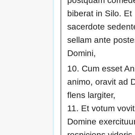
postquam comeder
biberat in Silo. Et
sacerdote sedent
sellam ante poste
Domini,
10. Cum esset A
animo, oravit ad
flens largiter,
11. Et votum vovit
Domine exercituu
respiciens videris