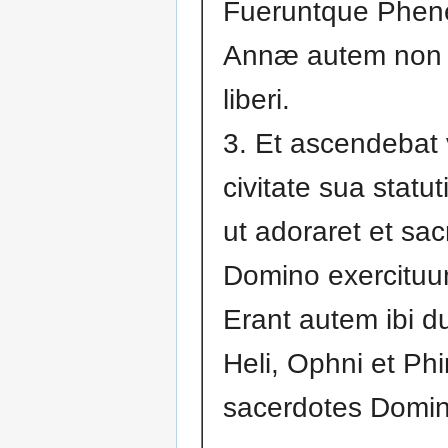
Fueruntque Phenen
Annæ autem non 
liberi.
3. Et ascendebat v
civitate sua statut
ut adoraret et sacr
Domino exercituum
Erant autem ibi duo
Heli, Ophni et Ph
sacerdotes Domin