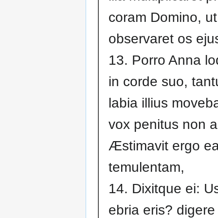
coram Domino, ut
observaret os eju
13. Porro Anna l
in corde suo, ta
labia illius moveba
vox penitus non a
Æstimavit ergo e
temulentam,
14. Dixitque ei: 
ebria eris? digere