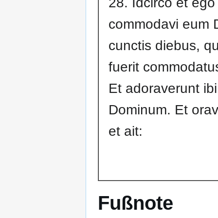
28. Idcirco et ego
commodavi eum 
cunctis diebus, q
fuerit commodatu
Et adoraverunt ibi
Dominum. Et orav
et ait:
Fußnote