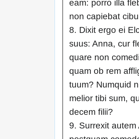
eam: porro illa fle
non capiebat cib
8. Dixit ergo ei El
suus: Anna, cur fl
quare non comedi
quam ob rem afflig
tuum? Numquid n
melior tibi sum, 
decem filii?
9. Surrexit autem