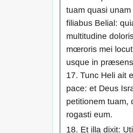
tuam quasi unam
filiabus Belial: qu
multitudine doloris
mœroris mei locu
usque in præsens
17. Tunc Heli ait 
pace: et Deus Isra
petitionem tuam,
rogasti eum.
18. Et illa dixit: U