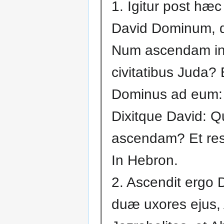
1. Igitur post hæc
David Dominum, d
Num ascendam i
civitatibus Juda? E
Dominus ad eum:
Dixitque David: 
ascendam? Et res
In Hebron.
2. Ascendit ergo D
duæ uxores ejus,