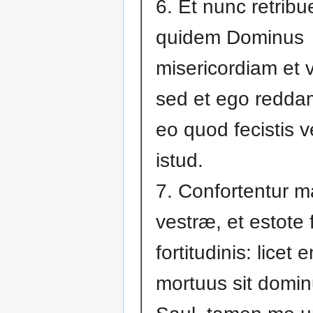
6. Et nunc retribu
quidem Dominus
misericordiam et 
sed et ego redda
eo quod fecistis 
istud.
7. Confortentur 
vestræ, et estote fi
fortitudinis: licet 
mortuus sit domin