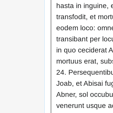
hasta in inguine, 
transfodit, et mort
eodem loco: omn
transibant per loc
in quo ceciderat A
mortuus erat, sub
24. Persequentib
Joab, et Abisai f
Abner, sol occubui
venerunt usque a