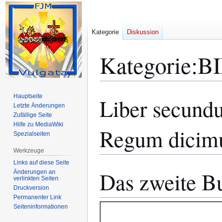
Kategorie
Diskussion
Kategorie
:
B
Hauptseite
Liber secund
Zur
Zur
Letzte Änderungen
Navigation
Suche
Zufällige Seite
springen
springen
Hilfe zu MediaWiki
Regum dicimu
Spezialseiten
Werkzeuge
Links auf diese Seite
Das zweite B
Änderungen an
verlinkten Seiten
Druckversion
Permanenter Link
Seiten­­informationen