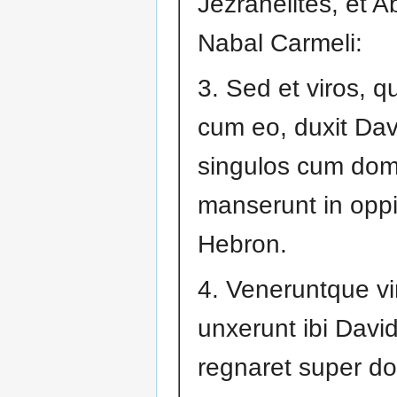
Jezrahelites, et A
Nabal Carmeli:
3. Sed et viros, q
cum eo, duxit Dav
singulos cum dom
manserunt in oppi
Hebron.
4. Veneruntque vir
unxerunt ibi David
regnaret super 