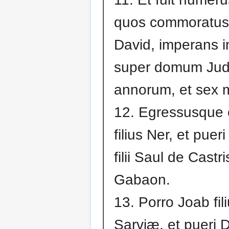
quos commoratus
David, imperans 
super domum Jud
annorum, et sex 
12. Egressusque 
filius Ner, et puer
filii Saul de Castri
Gabaon.
13. Porro Joab fil
Sarviæ, et pueri 