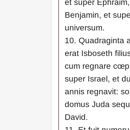
et super Ephraim,
Benjamin, et supe
universum.
10. Quadraginta
erat Isboseth filiu
cum regnare cœpi
super Israel, et 
annis regnavit: s
domus Juda sequ
David.
11. Et fuit numer