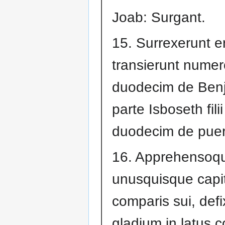
Joab: Surgant.
15. Surrexerunt e
transierunt numer
duodecim de Benj
parte Isboseth filii
duodecim de puer
16. Apprehensoq
unusquisque capi
comparis sui, defix
gladium in latus co