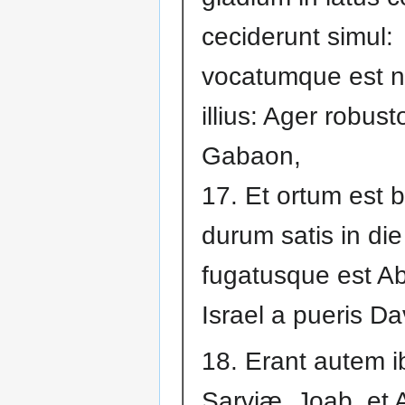
ceciderunt simul:
vocatumque est n
illius: Ager robust
Gabaon,
17. Et ortum est 
durum satis in die 
fugatusque est Abn
Israel a pueris Da
18. Erant autem ibi 
Sarviæ, Joab, et A