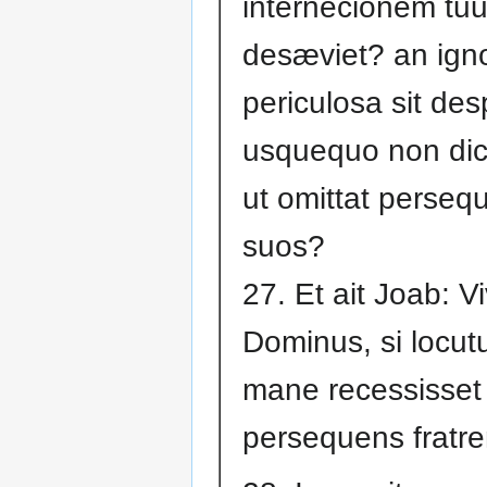
internecionem tu
desæviet? an ign
periculosa sit des
usquequo non dic
ut omittat persequ
suos?
27. Et ait Joab: Vi
Dominus, si locutu
mane recessisset
persequens fratr