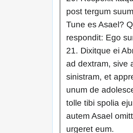
post tergum suum,
Tune es Asael? Q
respondit: Ego s
21. Dixitque ei A
ad dextram, sive 
sinistram, et app
unum de adolesce
tolle tibi spolia ej
autem Asael omitt
urgeret eum.