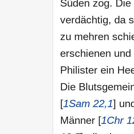
Süden zog. Die 
verdächtig, da s
zu mehren schien
erschienen und
Philister ein H
Die Blutsgemei
[
1Sam 22,1
] un
Männer [
1Chr 1