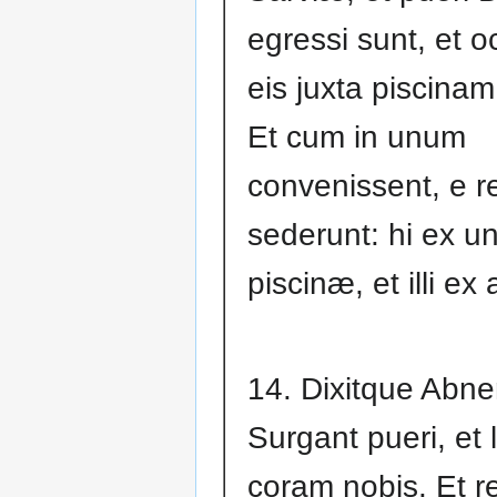
egressi sunt, et o
eis juxta piscina
Et cum in unum
convenissent, e r
sederunt: hi ex u
piscinæ, et illi ex 
14. Dixitque Abne
Surgant pueri, et 
coram nobis. Et r