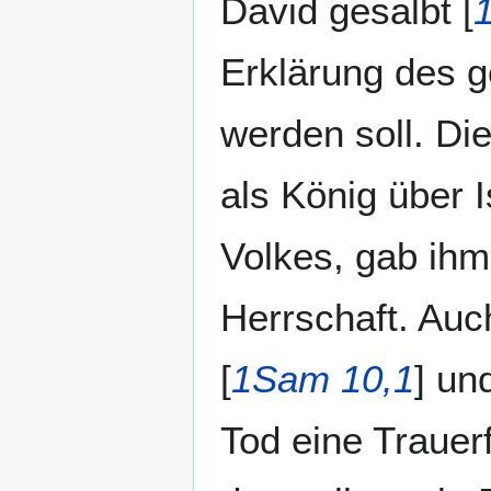
David gesalbt [
Erklärung des gö
werden soll. Die
als König über 
Volkes, gab ih
Herrschaft. Auc
[
1Sam 10,1
] und
Tod eine Trauerf