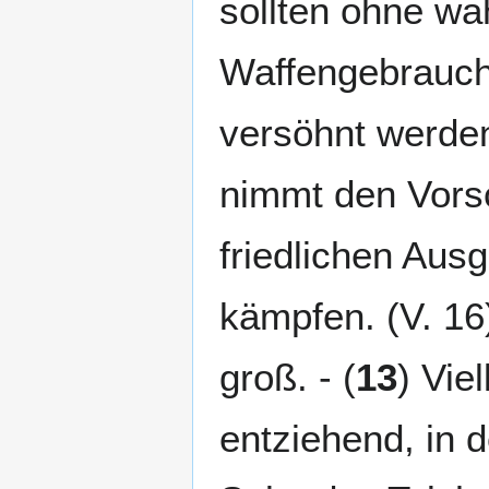
sollten ohne wa
Waffengebrauch
versöhnt werden
nimmt den Vorsc
friedlichen Aus
kämpfen. (V. 16)
groß. - (
13
) Vie
entziehend, in d