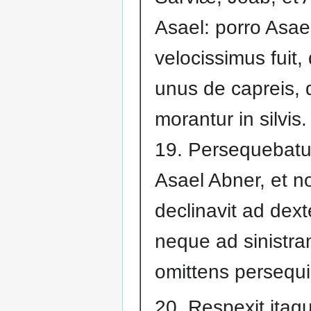
Asael: porro Asae
velocissimus fuit,
unus de capreis,
morantur in silvis.
19. Persequebatu
Asael Abner, et n
declinavit ad dex
neque ad sinistr
omittens persequi
20. Respexit itaq