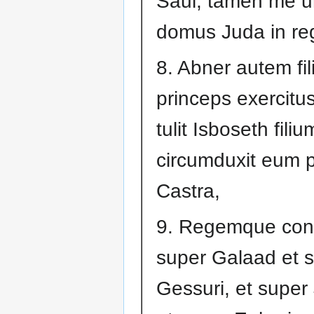
Saul, tamen me u
domus Juda in re
8. Abner autem fil
princeps exercitu
tulit Isboseth fili
circumduxit eum 
Castra,
9. Regemque const
super Galaad et 
Gessuri, et super