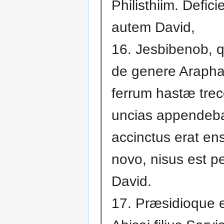
Philisthiim. Defici
autem David,
16. Jesbibenob, qu
de genere Arapha
ferrum hastæ tre
uncias appendeba
accinctus erat en
novo, nisus est p
David.
17. Præsidioque ei