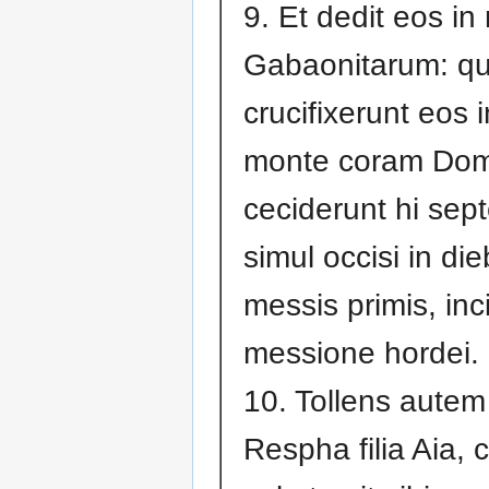
9. Et dedit eos i
Gabaonitarum: qu
crucifixerunt eos i
monte coram Dom
ceciderunt hi sep
simul occisi in di
messis primis, inc
messione hordei.
10. Tollens autem
Respha filia Aia, c