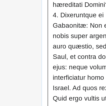
hæreditati Domini
4. Dixeruntque ei
Gabaonitæ: Non 
nobis super argen
auro quæstio, sed
Saul, et contra 
ejus: neque volu
interficiatur homo
Israel. Ad quos rex
Quid ergo vultis u