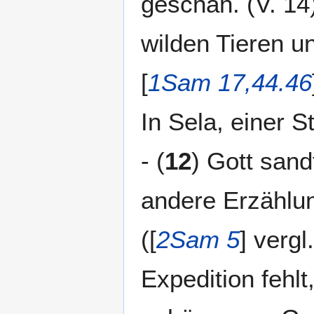
geschah. (V. 14
wilden Tieren u
[
1Sam 17,44.46
In Sela, einer 
- (
12
) Gott sand
andere Erzählun
([
2Sam 5
] vergl.
Expedition fehlt