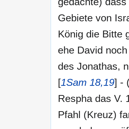
gedachte) dass 
Gebiete von Isra
König die Bitte 
ehe David noch 
des Jonathas, n
[
1Sam 18,19
] - 
Respha das V. 1
Pfahl (Kreuz) fa