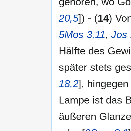
gehören, wo Goli
20,5
]) - (
14
) Vo
5Mos 3,11
,
Jos 
Hälfte des Gewi
später stets ges
18,2
], hingegen 
Lampe ist das B
äußeren Glanzes