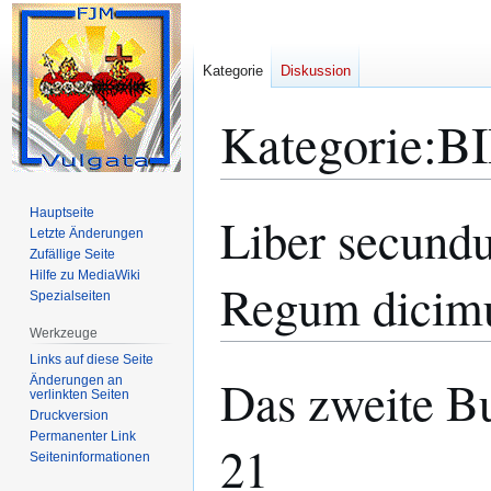
Kategorie
Diskussion
Kategorie
:
B
Hauptseite
Liber secund
Zur
Zur
Letzte Änderungen
Navigation
Suche
Zufällige Seite
springen
springen
Hilfe zu MediaWiki
Regum dicimu
Spezialseiten
Werkzeuge
Links auf diese Seite
Das zweite B
Änderungen an
verlinkten Seiten
Druckversion
Permanenter Link
21
Seiten­­informationen