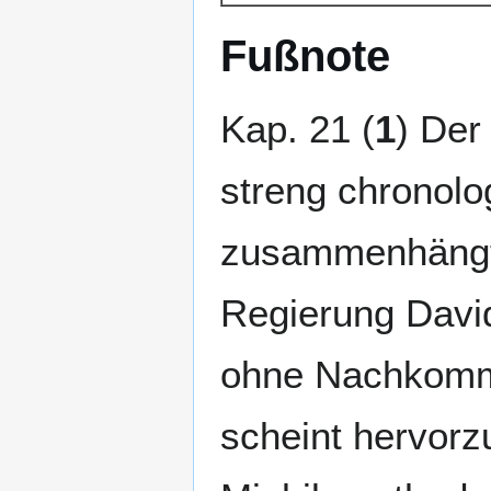
Fußnote
Kap. 21 (
1
) Der
streng chronol
zusammenhängt.
Regierung Davi
ohne Nachkomme
scheint hervorz