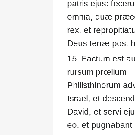
patris ejus: fecer
omnia, quæ præc
rex, et repropitiat
Deus terræ post 
15. Factum est a
rursum prœlium
Philisthinorum a
Israel, et descend
David, et servi ej
eo, et pugnabant 