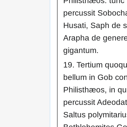
Philisthæos: tunc
percussit Soboch
Husati, Saph de s
Arapha de gener
gigantum.
19. Tertium quoqu
bellum in Gob con
Philisthæos, in q
percussit Adeodatu
Saltus polymitariu