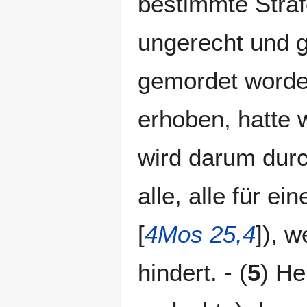
bestimmte Straf
ungerecht und g
gemordet worde
erhoben, hatte 
wird darum durc
alle, alle für ei
[
4Mos 25,4
]), 
hindert. - (
5
) He