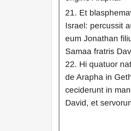
21. Et blasphemav
Israel: percussit 
eum Jonathan fili
Samaa fratris Dav
22. Hi quatuor nat
de Arapha in Geth
ceciderunt in ma
David, et servoru