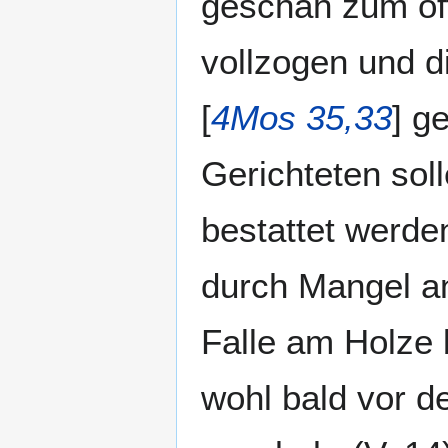
geschah zum öff
vollzogen und d
[
4Mos 35,33
] ge
Gerichteten sol
bestattet werden
durch Mangel an
Falle am Holze 
wohl bald vor d