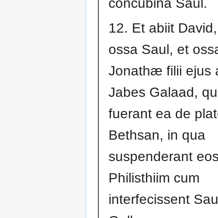
concubina Saul.
12. Et abiit David, 
ossa Saul, et oss
Jonathæ filii ejus a
Jabes Galaad, qui
fuerant ea de pla
Bethsan, in qua
suspenderant eo
Philisthiim cum
interfecissent Sau