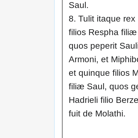
Saul.
8. Tulit itaque re
filios Respha filiæ
quos peperit Sauli
Armoni, et Miphib
et quinque filios 
filiæ Saul, quos 
Hadrieli filio Berze
fuit de Molathi.