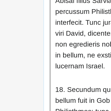
Abisai filius Sarvi
percussum Phili
interfecit. Tunc ju
viri David, dicent
non egredieris n
in bellum, ne exs
lucernam Israel.
18. Secundum q
bellum fuit in Gob