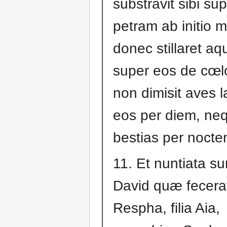
substravit sibi su
petram ab initio m
donec stillaret aq
super eos de cœlo
non dimisit aves 
eos per diem, ne
bestias per nocte
11. Et nuntiata su
David quæ fecera
Respha, filia Aia,