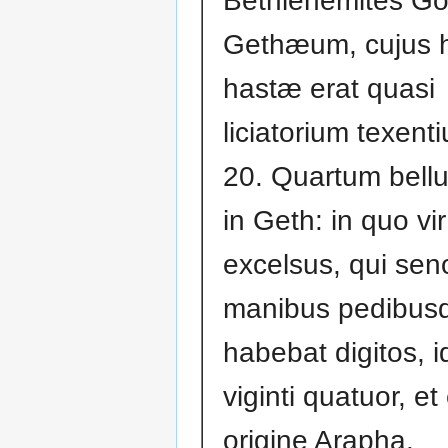
Bethlehemites Go
Gethæum, cujus h
hastæ erat quasi
liciatorium texent
20. Quartum bellu
in Geth: in quo vir 
excelsus, qui sen
manibus pedibus
habebat digitos, i
viginti quatuor, et
origine Arapha.