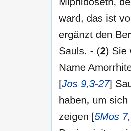
Miphiboseth, de
ward, das ist v
ergänzt den Be
Sauls. - (
2
) Sie
Name Amorrhite
[
Jos 9,3-27
] Sa
haben, um sich 
zeigen [
5Mos 7,