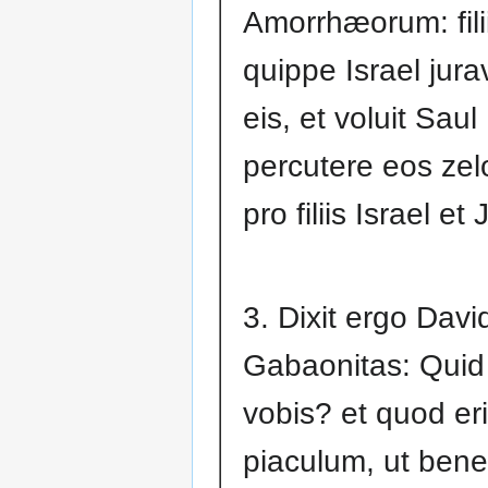
Amorrhæorum: fili
quippe Israel jura
eis, et voluit Saul
percutere eos zel
pro filiis Israel et
3. Dixit ergo Davi
Gabaonitas: Quid
vobis? et quod eri
piaculum, ut bene