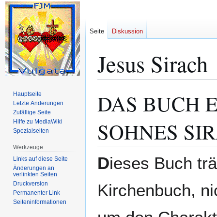
Seite
Diskussion
Jesus Sirach
DAS BUCH E
Hauptseite
Zur
Zur
Letzte Änderungen
Navigation
Suche
Zufällige Seite
springen
springen
SOHNES SI
Hilfe zu MediaWiki
Spezialseiten
Werkzeuge
D
ieses Buch tr
Links auf diese Seite
Änderungen an
verlinkten Seiten
Druckversion
Kirchenbuch, ni
Permanenter Link
Seiten­­informationen