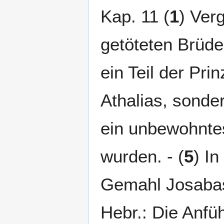
Kap. 11 (
1
) Verg
getöteten Brüde
ein Teil der Prin
Athalias, sonde
ein unbewohnte
wurden. - (
5
) I
Gemahl Josabas,
Hebr.: Die Anfü