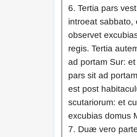
6. Tertia pars ves
introeat sabbato, 
observet excubia
regis. Tertia autem
ad portam Sur: et 
pars sit ad porta
est post habitacu
scutariorum: et cu
excubias domus 
7. Duæ vero part