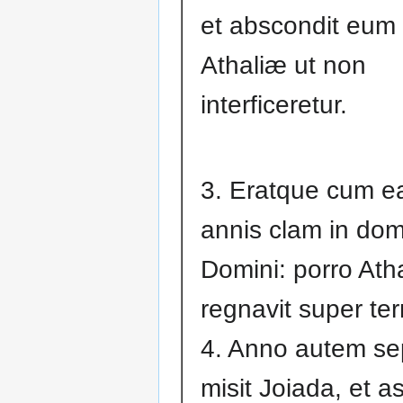
et abscondit eum 
Athaliæ ut non
interficeretur.
3. Eratque cum e
annis clam in do
Domini: porro Atha
regnavit super te
4. Anno autem se
misit Joiada, et 