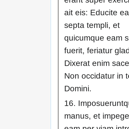
ait eis: Educite e
septa templi, et
quicumque eam s
fuerit, feriatur gla
Dixerat enim sace
Non occidatur in 
Domini.
16. Imposueruntq
manus, et impege
eam per viam intr