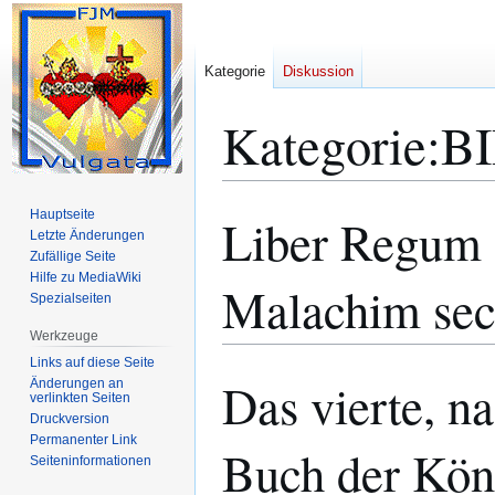
Kategorie
Diskussion
Kategorie
:
B
Hauptseite
Liber Regum 
Zur
Zur
Letzte Änderungen
Navigation
Suche
Zufällige Seite
springen
springen
Hilfe zu MediaWiki
Malachim sec
Spezialseiten
Werkzeuge
Links auf diese Seite
Das vierte, n
Änderungen an
verlinkten Seiten
Druckversion
Permanenter Link
Buch der Kön
Seiten­­informationen