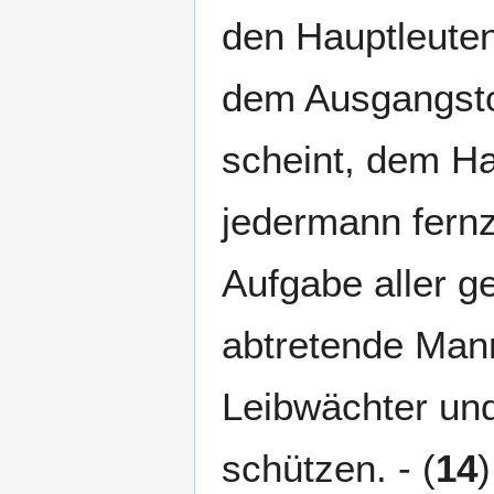
den Hauptleuten
dem Ausgangstor
scheint, dem Ha
jedermann fern
Aufgabe aller ge
abtretende Mann
Leibwächter und
schützen. - (
14