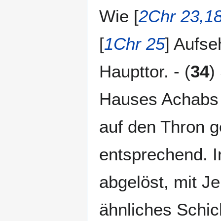
Wie [
2Chr 23,1
[
1Chr 25
] Aufse
Haupttor. - (
34
)
Hauses Achabs v
auf den Thron g
entsprechend. I
abgelöst, mit Je
ähnliches Schic