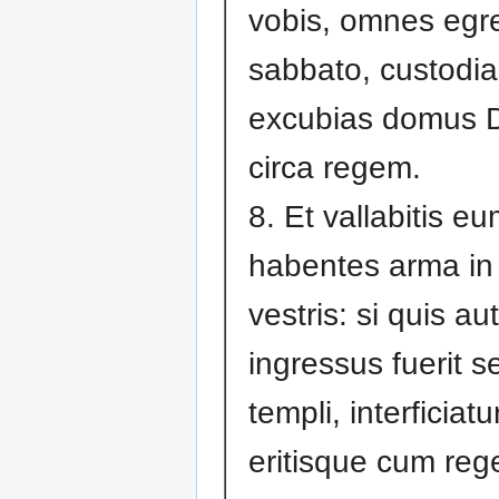
vobis, omnes egr
sabbato, custodia
excubias domus 
circa regem.
8. Et vallabitis eu
habentes arma in
vestris: si quis a
ingressus fuerit 
templi, interficiatu
eritisque cum reg