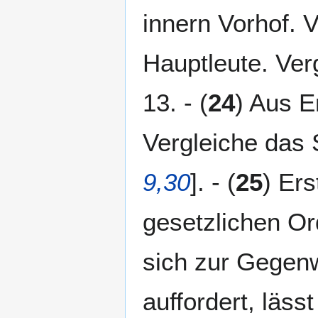
innern Vorhof. V
Hauptleute. Verg
13. - (
24
) Aus E
Vergleiche das 
9,30
]. - (
25
) Ers
gesetzlichen O
sich zur Gegen
auffordert, läss