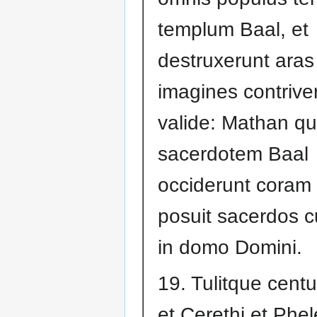
templum Baal, et
destruxerunt aras 
imagines contrive
valide: Mathan q
sacerdotem Baal
occiderunt coram a
posuit sacerdos c
in domo Domini.
19. Tulitque centu
et Cerethi et Phel