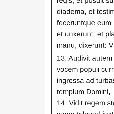
regis, et posuit 
diadema, et testi
feceruntque eum
et unxerunt: et p
manu, dixerunt: Vi
13. Audivit autem 
vocem populi curre
ingressa ad turba
templum Domini,
14. Vidit regem s