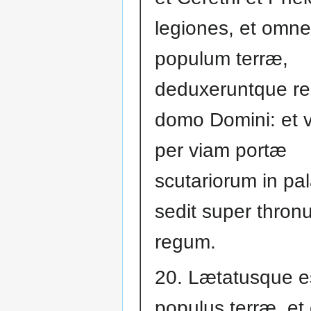
legiones, et omn
populum terræ,
deduxeruntque r
domo Domini: et 
per viam portæ
scutariorum in pal
sedit super thron
regum.
20. Lætatusque e
populus terræ, et 