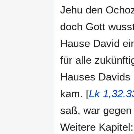
Jehu den Ochozi
doch Gott wusst
Hause David ei
für alle zukünft
Hauses Davids n
kam. [
Lk 1,32.3
saß, war gegen
Weitere Kapitel