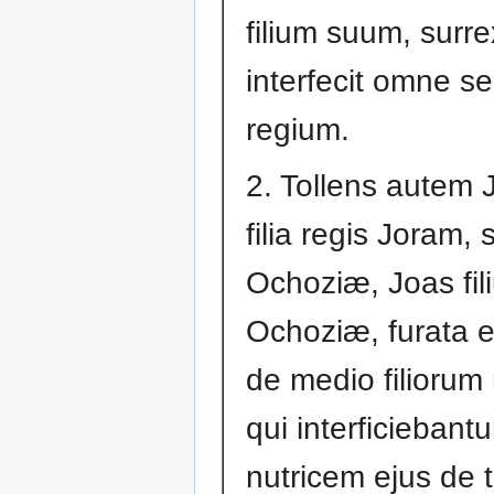
filium suum, surrex
interfecit omne 
regium.
2. Tollens autem
filia regis Joram, 
Ochoziæ, Joas fil
Ochoziæ, furata 
de medio filiorum 
qui interficiebantur
nutricem ejus de tr