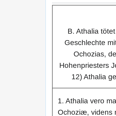
B. Athalia töt
Geschlechte mi
Ochozias, der
Hohenpriesters J
12) Athalia ge
1. Athalia vero ma
Ochoziæ, videns