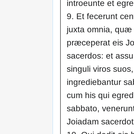
introeunte et egre
9. Et fecerunt cen
juxta omnia, quæ
præceperat eis J
sacerdos: et ass
singuli viros suos,
ingrediebantur s
cum his qui egred
sabbato, venerun
Joiadam sacerdo