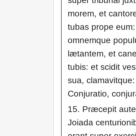
super tribunal jux
morem, et cantore
tubas prope eum:
omnemque popul
lætantem, et can
tubis: et scidit ve
sua, clamavitque:
Conjuratio, conjur
15. Præcepit aut
Joiada centurioni
erant super exerc