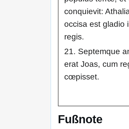
conquievit: Athal
occisa est gladio
regis.
21. Septemque a
erat Joas, cum r
cœpisset.
Fußnote