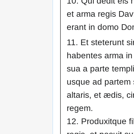
10. Qui dedit eis 
et arma regis Da
erant in domo Dom
11. Et steterunt si
habentes arma i
sua a parte templi
usque ad partem 
altaris, et ædis, c
regem.
12. Produxitque fi