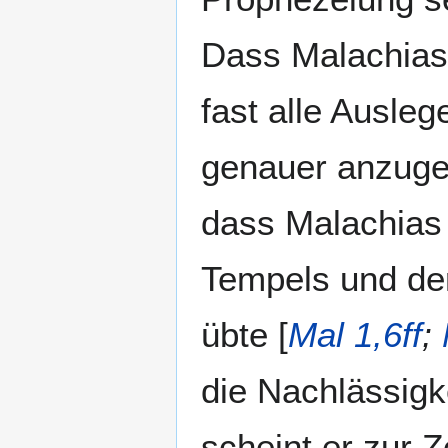
Dass Malachias 
fast alle Ausleg
genauer anzugeb
dass Malachias
Tempels und der
übte [
Mal 1,6ff
;
die Nachlässigke
scheint er zur 