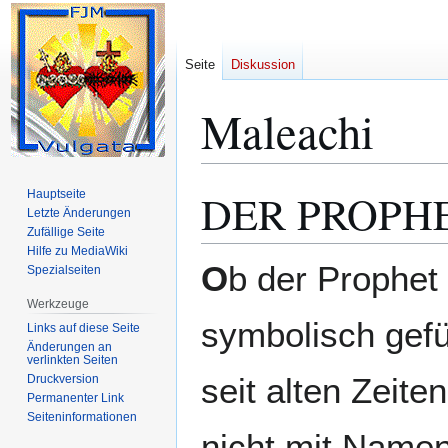
Seite
Diskussion
Maleachi
DER PROPH
Hauptseite
Zur
Zur
Letzte Änderungen
Navigation
Suche
Zufällige Seite
springen
springen
Hilfe zu MediaWiki
O
b der Prophet
Spezialseiten
Werkzeuge
symbolisch gefü
Links auf diese Seite
Änderungen an
verlinkten Seiten
seit alten Zeite
Druckversion
Permanenter Link
Seiten­­informationen
nicht mit Namen