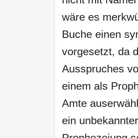
wäre es merkwü
Buche einen sy
vorgesetzt, da 
Ausspruches vor
einem als Prop
Amte auserwäh
ein unbekannter
Prophezeiung s