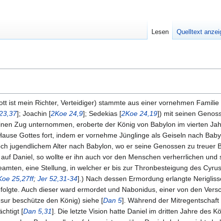
Lesen
Quelltext anze
 Gott ist mein Richter, Verteidiger) stammte aus einer vornehmen Famili
23,37
]; Joachin [
2Koe 24,9
]; Sedekias [
2Koe 24,19
]) mit seinen Geno
inen Zug unternommen, eroberte der König von Babylon im vierten Jah
Hause Gottes fort, indem er vornehme Jünglinge als Geiseln nach Baby
noch jugendlichem Alter nach Babylon, wo er seine Genossen zu treuer
 auf Daniel, so wollte er ihn auch vor den Menschen verherrlichen u
amten, eine Stellung, in welcher er bis zur Thronbesteigung des Cyr
Koe 25,27ff
;
Jer 52,31-34
].) Nach dessen Ermordung erlangte Neriglisso
olgte. Auch dieser ward ermordet und Nabonidus, einer von den Versc
sur beschütze den König) siehe [
Dan 5
]. Während der Mitregentschaft
chtigt [
Dan 5,31
]. Die letzte Vision hatte Daniel im dritten Jahre des 