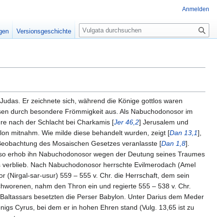
Anmelden
S
igen
Versionsgeschichte
u
c
h
e
e Judas. Er zeichnete sich, während die Könige gottlos waren
ssen durch besondere Frömmigkeit aus. Als Nabuchodonosor im
re nach der Schlacht bei Charkamis [
Jer 46,2
] Jerusalem und
lon mitnahm. Wie milde diese behandelt wurden, zeigt [
Dan 13,1
],
 Beobachtung des Mosaischen Gesetzes veranlasste [
Dan 1,8
].
nd so erhob ihn Nabuchodonosor wegen der Deutung seines Traumes
us verblieb. Nach Nabuchodonosor herrschte Evilmerodach (Amel
r (Nirgal-sar-usur) 559 – 555 v. Chr. die Herrschaft, dem sein
hworenen, nahm den Thron ein und regierte 555 – 538 v. Chr.
 Baltassars besetzten die Perser Babylon. Unter Darius dem Meder
Königs Cyrus, bei dem er in hohen Ehren stand (Vulg. 13,65 ist zu