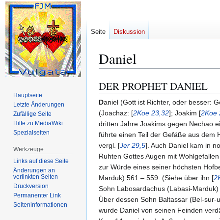
Seite
Diskussion
Daniel
DER PROPHET DANIEL
Zur
Zur
Navigation
Suche
Hauptseite
D
aniel (Gott ist Richter, oder besser:
Letzte Änderungen
springen
springen
(Joachaz: [
2Koe 23,32
]; Joakim [
2Koe 
Zufällige Seite
Hilfe zu MediaWiki
dritten Jahre Joakims gegen Nechao e
Spezialseiten
führte einen Teil der Gefäße aus dem 
vergl. [
Jer 29,5
]. Auch Daniel kam in 
Werkzeuge
Ruhten Gottes Augen mit Wohlgefallen
Links auf diese Seite
zur Würde eines seiner höchsten Hofbe
Änderungen an
verlinkten Seiten
Marduk) 561 – 559. (Siehe über ihn [
2
Druckversion
Sohn Labosardachus (Labasi-Marduk) f
Permanenter Link
Über dessen Sohn Baltassar (Bel-sur-u
Seiten­­informationen
wurde Daniel von seinen Feinden verdä