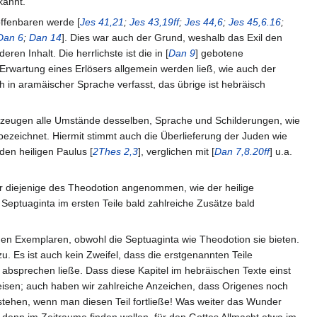
kannt.
offenbaren werde [
Jes 41,21
;
Jes 43,19ff
;
Jes 44,6
;
Jes 45,6.16
;
Dan 6
;
Dan 14
]. Dies war auch der Grund, weshalb das Exil den
n Inhalt. Die herrlichste ist die in [
Dan 9
] gebotene
Erwartung eines Erlösers allgemein werden ließ, wie auch der
ch in aramäischer Sprache verfasst, das übrige ist hebräisch
 bezeugen alle Umstände desselben, Sprache und Schilderungen, wie
 bezeichnet. Hiermit stimmt auch die Überlieferung der Juden wie
 den heiligen Paulus [
2Thes 2,3
], verglichen mit [
Dan 7,8.20ff
] u.a.
rer diejenige des Theodotion angenommen, wie der heilige
Septuaginta im ersten Teile bald zahlreiche Zusätze bald
chen Exemplaren, obwohl die Septuaginta wie Theodotion sie bieten.
u. Es ist auch kein Zweifel, dass die erstgenannten Teile
 absprechen ließe. Dass diese Kapitel im hebräischen Texte einst
isen; auch haben wir zahlreiche Anzeichen, dass Origenes noch
tstehen, wenn man diesen Teil fortließe! Was weiter das Wunder