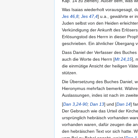
Kap. 14 zu ziehen). Außer dem, was wi
Was Isaias wiederholt vorausgesagt, d
Jes 46,8
;
Jes 47,4
] u.a., gewährte er 
Juden selbst von den Heiden erleichter
Verkündigung der Ankunft des Erlösers
Erlösungstod des Herrn in dieser Proph
geschrieben. Ein ähnlicher Übergang v
Dass Daniel der Verfasser des Buches 
auch die Worte des Herrn [
Mt 24,15
], 
die einmütige Ansicht der heiligen Väte
stützen.
Die Übersetzung des Buches Daniel, wel
Hieronymus mehrfach bemerkt. Während 
Auslassungen, indes ist nach im zweiten
[
Dan 3,24-90
;
Dan 13
] und [
Dan 14
] f
Der Gebrauch wie das Urteil der Kirche
ursprünglich hebräisch vorhanden ware
vorhanden waren, dafür zeugen die an
den hebräischen Text vor sich hatte. 