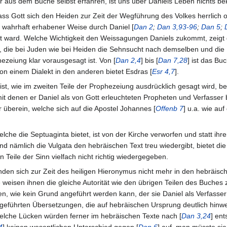
r aus dem Buche selbst erfahren, ist uns über Daniels Leben nichts be
ass Gott sich den Heiden zur Zeit der Wegführung des Volkes herrlich 
in wahrhaft erhabener Weise durch Daniel [
Dan 2
;
Dan 3,93-96
;
Dan 5
;
t ward. Welche Wichtigkeit den Weissagungen Daniels zukommt, zeigt dere
, die bei Juden wie bei Heiden die Sehnsucht nach demselben und die 
ezeiung klar vorausgesagt ist. Von [
Dan 2,4
] bis [
Dan 7,28
] ist das Bu
on einem Dialekt in den anderen bietet Esdras [
Esr 4,7
].
ist, wie im zweiten Teile der Prophezeiung ausdrücklich gesagt wird,
mit denen er Daniel als von Gott erleuchteten Propheten und Verfasser
r überein, welche sich auf die Apostel Johannes [
Offenb 7
] u.a. wie auf
che die Septuaginta bietet, ist von der Kirche verworfen und statt ih
nämlich die Vulgata den hebräischen Text treu wiedergibt, bietet die 
 Teile der Sinn vielfach nicht richtig wiedergegeben.
anden sich zur Zeit des heiligen Hieronymus nicht mehr in den hebräis
 weisen ihnen die gleiche Autorität wie den übrigen Teilen des Buches z
n, wie kein Grund angeführt werden kann, der sie Daniel als Verfasser
geführten Übersetzungen, die auf hebräischen Ursprung deutlich hinwe
Welche Lücken würden ferner im hebräischen Texte nach [
Dan 3,24
] en