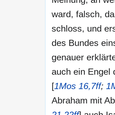
ward, falsch, d
schloss, und er
des Bundes eins
genauer erklärte
auch ein Engel
[
1Mos 16,7ff
;
1M
Abraham mit Ab
21,22ff
] auch I