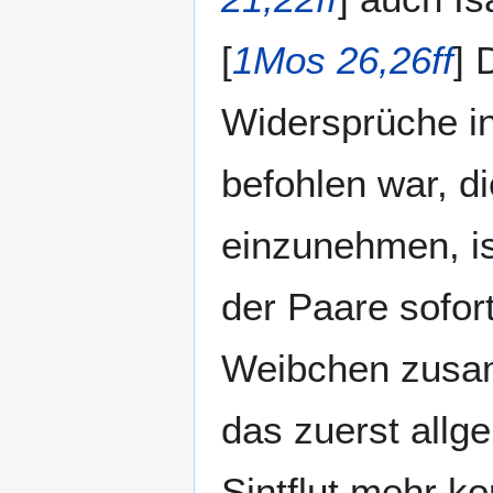
[
1Mos 26,26ff
] 
Widersprüche i
befohlen war, di
einzunehmen, is
der Paare sofort
Weibchen zusam
das zuerst all
Sintflut mehr k