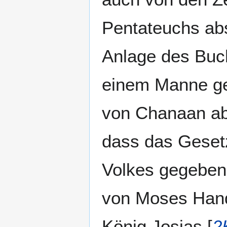
Pentateuchs abs
Anlage des Buc
einem Manne ge
von Chanaan abe
dass das Geset
Volkes gegeben
von Moses Hand
König Josias [
2