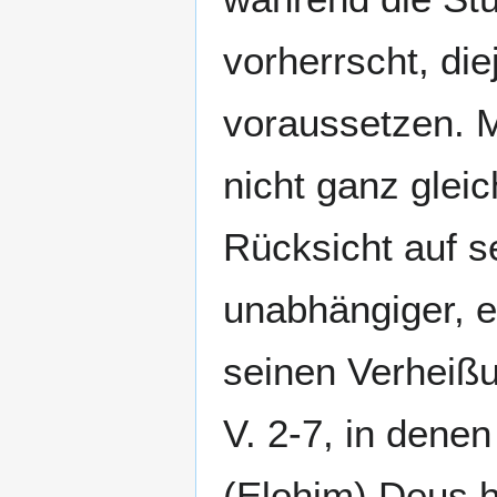
vorherrscht, die
voraussetzen. M
nicht ganz glei
Rücksicht auf s
unabhängiger, e
seinen Verheißun
V. 2-7, in dene
(Elohim) Deus h