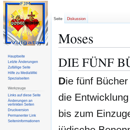
Seite
Diskussion
Moses
DIE FÜNF 
Hauptseite
Zur
Zur
Letzte Änderungen
Navigation
Suche
Zufällige Seite
springen
springen
Hilfe zu MediaWiki
D
ie fünf Büche
Spezialseiten
Werkzeuge
die Entwicklung
Links auf diese Seite
Änderungen an
verlinkten Seiten
bis zum Einzuge 
Druckversion
Permanenter Link
Seiten­­informationen
jüdische Benenn