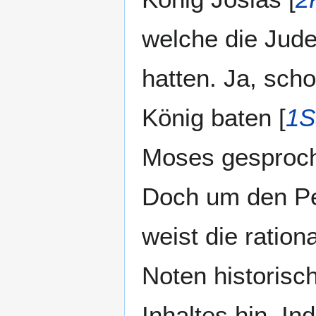
welche die Jud
hatten. Ja, sch
König baten [
1S
Moses gesproch
Doch um den Pe
weist die ration
Noten historisc
Inhaltes hin. I