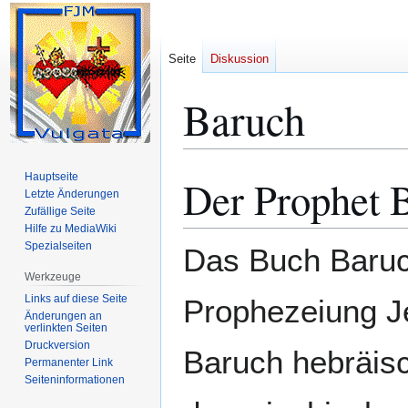
Seite
Diskussion
Baruch
Hauptseite
Der Prophet 
Zur
Zur
Letzte Änderungen
Navigation
Suche
Zufällige Seite
springen
springen
Hilfe zu MediaWiki
Spezialseiten
Das Buch Baruch
Werkzeuge
Links auf diese Seite
Prophezeiung J
Änderungen an
verlinkten Seiten
Druckversion
Baruch hebräisch
Permanenter Link
Seiten­­informationen