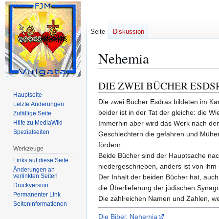
Seite
Diskussion
Nehemia
DIE ZWEI BÜCHER ESDS
Zur
Zur
Navigation
Suche
Hauptseite
Die zwei Bücher Esdras bildeten im Ka
Letzte Änderungen
springen
springen
beider ist in der Tat der gleiche: di
Zufällige Seite
Hilfe zu MediaWiki
Immerhin aber wird das Werk nach den 
Spezialseiten
Geschlechtern die gefahren und Mühen
fördern.
Werkzeuge
Beide Bücher sind der Hauptsache nach 
Links auf diese Seite
niedergeschrieben, anders ist von ihm s
Änderungen an
verlinkten Seiten
Der Inhalt der beiden Bücher hat, auc
Druckversion
die Überlieferung der jüdischen Synago
Permanenter Link
Die zahlreichen Namen und Zahlen, we
Seiten­­informationen
Die Bibel: Nehemia