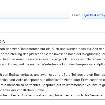
Lesen
Quelltext anze
RA
non des Alten Testamentes nur ein Buch und wurden noch zur Zeit des
e Wiederherstellung des jüdischen Gemeinwesens nach der Wegführung, d
Hauptpersonen passend in zwei Teile geteilt: Esdras und Nehemias. I
 vor Augen, welche mit der Wiederherstellung des Tempels verknüpft w
von Esdras verfasst, und zwar ist der größere Teil des ersten Buches w
elbst und vielleicht später aus öffentlichen Akten oder Privatschriften e
h rein menschlich betrachtet, Anspruch auf vollkommenste Glaubwürdig
ge wie der christlichen Kirche.
lche in beiden Büchern vorkommen, haben leider durch das Versehen d