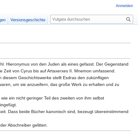
Anmelden
S
igen
Versionsgeschichte
u
c
h
e
 hl. Hieronymus von den Juden als eines gefasst. Der Gegenstand
ie Zeit von Cyrus bis auf Artaxerxes II. Mnemon umfassend.
n diesem Geschichtswerke stellt Esdras den zukünftigen
aren, um sie anzueifern, das große Werk zu erhalten und zu
ie ein nicht geringer Teil des zweiten von ihm selbst
ingefügt.
keit. Dass beide Bücher kanonisch sind, bezeugt übereinstimmend
er Abschreiber gelitten.