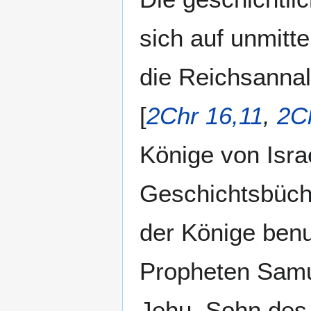
sich auf unmitt
die Reichsannal
[
2Chr 16,11
,
2C
Könige von Israe
Geschichtsbüche
der Könige benut
Propheten Samu
Jehu, Sohn des 