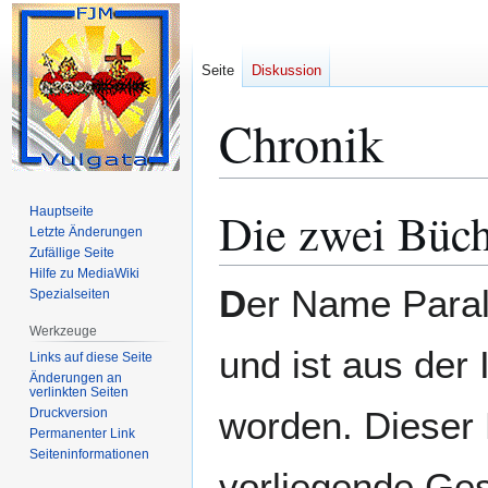
Seite
Diskussion
Chronik
Die zwei Büch
Hauptseite
Zur
Zur
Letzte Änderungen
Navigation
Suche
Zufällige Seite
springen
springen
Hilfe zu MediaWiki
D
er Name Para
Spezialseiten
Werkzeuge
und ist aus der
Links auf diese Seite
Änderungen an
verlinkten Seiten
worden. Dieser
Druckversion
Permanenter Link
Seiten­­informationen
vorliegende Ges