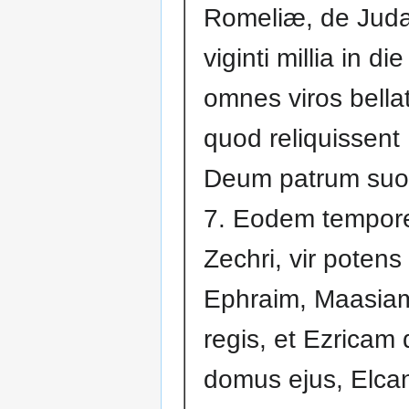
Romeliæ, de Jud
viginti millia in di
omnes viros bella
quod reliquissen
Deum patrum suo
7. Eodem tempore
Zechri, vir potens
Ephraim, Maasiam
regis, et Ezricam
domus ejus, Elc