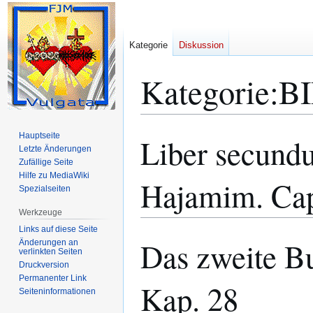
Kategorie
Diskussion
Kategorie
:
BI
Hauptseite
Liber secund
Zur
Zur
Letzte Änderungen
Navigation
Suche
Zufällige Seite
springen
springen
Hilfe zu MediaWiki
Hajamim. Ca
Spezialseiten
Werkzeuge
Links auf diese Seite
Das zweite B
Änderungen an
verlinkten Seiten
Druckversion
Permanenter Link
Kap. 28
Seiten­­informationen