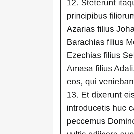
12. Steterunt itaq
principibus filior
Azarias filius Joh
Barachias filius 
Ezechias filius Se
Amasa filius Adali
eos, qui venieban
13. Et dixerunt ei
introducetis huc c
peccemus Domino