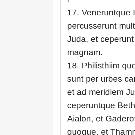
17. Veneruntque 
percusserunt mul
Juda, et ceperun
magnam.
18. Philisthiim qu
sunt per urbes ca
et ad meridiem J
ceperuntque Beth
Aialon, et Gadero
quoque, et Thamn