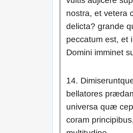
vultis adjicere su
nostra, et vetera
delicta? grande q
peccatum est, et i
Domini imminet su
14. Dimiseruntque 
bellatores prædam
universa quæ cep
coram principibus
multitudine.