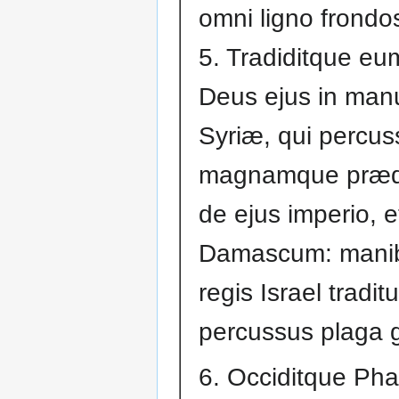
omni ligno frondo
5. Tradiditque e
Deus ejus in manu
Syriæ, qui percus
magnamque præd
de ejus imperio, e
Damascum: mani
regis Israel traditu
percussus plaga g
6. Occiditque Phac