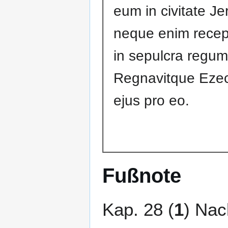
eum in civitate J
neque enim rece
in sepulcra regum 
Regnavitque Ezech
ejus pro eo.
Fußnote
Kap. 28 (
1
) Nac