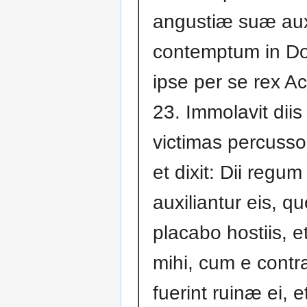
angustiæ suæ aux
contemptum in D
ipse per se rex A
23. Immolavit dii
victimas percusso
et dixit: Dii regu
auxiliantur eis, q
placabo hostiis, e
mihi, cum e contra
fuerint ruinæ ei, 