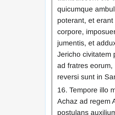
quicumque ambul
poterant, et erant
corpore, imposue
jumentis, et addu
Jericho civitatem
ad fratres eorum,
reversi sunt in S
16. Tempore illo m
Achaz ad regem A
postulans auxiliu