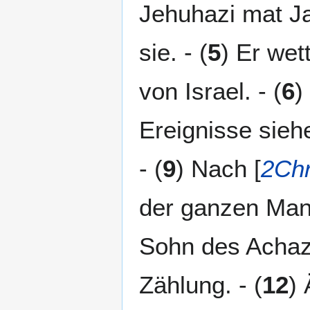
Jehuhazi mat Ja
sie. - (
5
) Er wet
von Israel. - (
6
)
Ereignisse siehe
- (
9
) Nach [
2Chr
der ganzen Mann
Sohn des Achaz.
Zählung. - (
12
) 