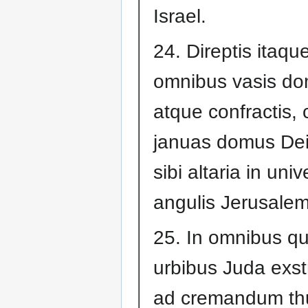
Israel.
24. Direptis itaq
omnibus vasis do
atque confractis, 
januas domus Dei,
sibi altaria in univ
angulis Jerusalem
25. In omnibus q
urbibus Juda exst
ad cremandum th