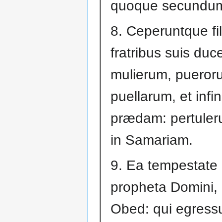
quoque secundum
8. Ceperuntque fili
fratribus suis duce
mulierum, pueror
puellarum, et infi
prædam: pertule
in Samariam.
9. Ea tempestate e
propheta Domini,
Obed: qui egress