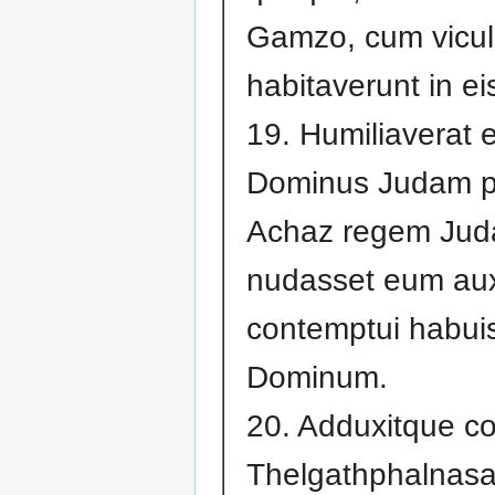
Gamzo, cum viculi
habitaverunt in ei
19. Humiliaverat 
Dominus Judam p
Achaz regem Jud
nudasset eum auxi
contemptui habui
Dominum.
20. Adduxitque c
Thelgathphalnas