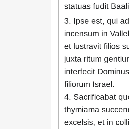
statuas fudit Baal
3. Ipse est, qui ad
incensum in Vall
et lustravit filios 
juxta ritum genti
interfecit Dominu
filiorum Israel.
4. Sacrificabat qu
thymiama succend
excelsis, et in col