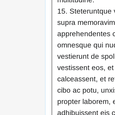
15. Steteruntque v
supra memoravimu
apprehendentes c
omnesque qui nud
vestierunt de spo
vestissent eos, et
calceassent, et re
cibo ac potu, unx
propter laborem, 
adhibuissent eis 