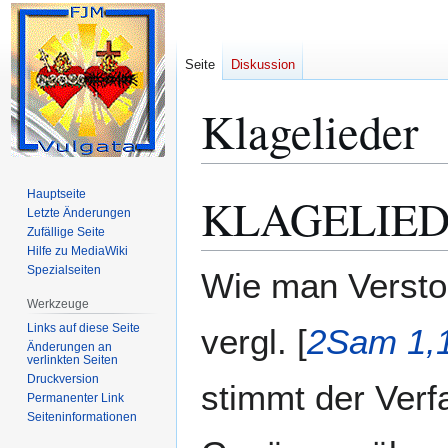
Seite
Diskussion
Klagelieder
Hauptseite
KLAGELIED
Zur
Zur
Letzte Änderungen
Navigation
Suche
Zufällige Seite
springen
springen
Hilfe zu MediaWiki
Spezialseiten
Wie man Versto
Werkzeuge
Links auf diese Seite
vergl. [
2Sam 1,1
Änderungen an
verlinkten Seiten
Druckversion
stimmt der Verfa
Permanenter Link
Seiten­­informationen