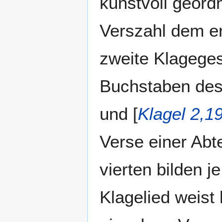
kunstvoll geordn
Verszahl dem er
zweite Klageges
Buchstaben des
und [
Klagel 2,1
Verse einer Abt
vierten bilden j
Klagelied weist