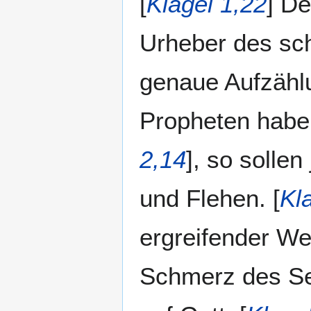
[
Klagel 1,22
] De
Urheber des sch
genaue Aufzähl
Propheten haben
2,14
], so sollen
und Flehen. [
Kla
ergreifender We
Schmerz des Se