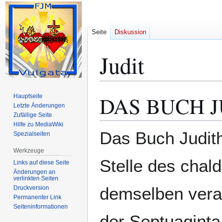
Seite
Diskussion
Judit
DAS BUCH 
Hauptseite
Zur
Zur
Letzte Änderungen
Navigation
Suche
Zufällige Seite
springen
springen
Hilfe zu MediaWiki
Das Buch Judith
Spezialseiten
Werkzeuge
Stelle des chal
Links auf diese Seite
Änderungen an
verlinkten Seiten
demselben veran
Druckversion
Permanenter Link
Seiten­­informationen
der Septuaginta