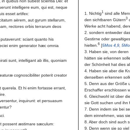
in quibus non subest scientia Dei: et
erunt intelligere eum, qui est, neque
1
1. Nichtig
sind alle Men
s esset artifex:
3
den sichtbaren Gütern
d
 citatum aërem, aut gyrum stellarum,
Werke acht habend, dere
am, rectores orbis terrarum deos
2. sondern entweder das
Gestirne oder gewaltige
 putaverunt: sciant quanto his
6
hielten.
[
5Mos 4,9
,
5Mo
peciei enim generator hæc omnia
3. Haben sie, von dere
hätten sie erkennen solle
ati sunt, intelligant ab illis, quoniam
der Schönheit hat dies a
4. Haben sie aber die Kr
eaturæ cognoscibiliter poterit creator
denselben erkennen solle
5. Denn aus der Größe 
 querela. Et hi enim fortasse errant,
Erschaffer erschlossen 
ire.
6. Gleichwohl ist über di
nversentur, inquirunt: et persuasum
sie Gott suchen und ihn 
entur?
7. Denn indem sie bei s
ci.
dem einnehmen, was sie s
8. Aber doch sind auch s
 ut possent æstimare sæculum:
9. Denn wenn sie so viel