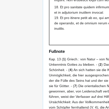
18. Et pro sanitate quidem infirmum
et in adjutorium inutilem invocat:
19. Et pro itinere petit ab eo, qui 
de operando, et de omnium rerum ev
inutilis.
Fußnote
Kap. 13 (
1
) Griech.: von Natur – von N
Unkenntnis Gottes zu bleiben. - (
2
) Das
Schönheit. - (
4
) An sich hatten sie die
Unmöglichkeit, die hier ausgesprochen w
der die Fülle des Seins hat und der sie i
sie für Götter. - (
7
) Die orientalischen
gewonnen, aber, von Leidenschaft verbl
führen, weist der Verfasser auf drei Hi
Ursächlichkeit: Aus der Vollkommenhei
vom Schöpfer fernhaltend (V. 4); die Ana