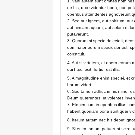
1. Vani autem sunt omnes homines, 
de his, quæ videntur bona, non potu
operibus attendentes agnoverunt qui
2. Sed aut ignem, aut spiritum; aut
aut nimiam aquam, aut solem et lun
putaverunt.
3. Quorum si specie delectati, deos
dominator eorum speciosior est: s
constituit.
4. Aut si virtutem, et opera eorum mir
qui hæc fecit, fortior est illis:
5. A magnitudine enim speciei, et cr
horum videri.
6. Sed tamen adhuc in his minor est
Deum quærentes, et volentes inven
7. Etenim cum in operibus illius co
habent quoniam bona sunt quæ vid
8. Iterum autem nec his debet ignos
9. Si enim tantum potuerunt scire,