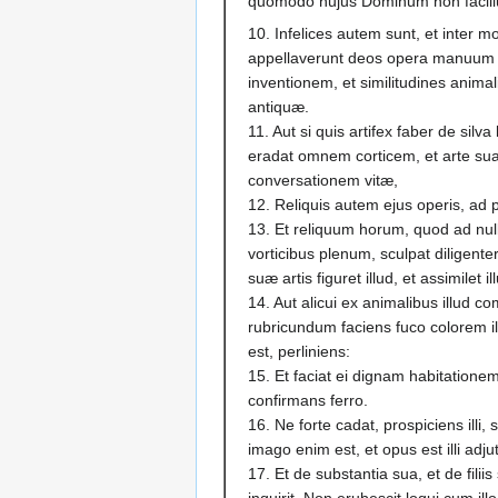
quomodo hujus Dominum non facili
10. Infelices autem sunt, et inter mo
appellaverunt deos opera manuum 
inventionem, et similitudines anim
antiquæ.
11. Aut si quis artifex faber de silv
eradat omnem corticem, et arte sua u
conversationem vitæ,
12. Reliquis autem ejus operis, ad
13. Et reliquum horum, quod ad null
vorticibus plenum, sculpat diligent
suæ artis figuret illud, et assimilet i
14. Aut alicui ex animalibus illud co
rubricundum faciens fuco colorem i
est, perliniens:
15. Et faciat ei dignam habitationem,
confirmans ferro.
16. Ne forte cadat, prospiciens illi
imago enim est, et opus est illi adju
17. Et de substantia sua, et de filiis
inquirit. Non erubescit loqui cum ill