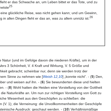
fleht er das Schwache an, um Leben bittet er das Tote, und zu
25
netste
m eine glückliche Reise, was nicht gehen kann; und um Gewinn,
26
 in allen Dingen fleht er das an, was zu allem unnütz ist.
e Natur (und im Gefolge davon die niederen Kräfte), um in der
ers 3 Schönheit, V. 4 Kraft und Wirkung, V. 5 Größe und
chkeit gebracht; scheinbar nur, denn sie werden trotz der
lichem Sinne zu nehmen wie [
Weish 12,10
] „konnte nicht“. - (
5
) Den,
ber und weisen auf ihn. - (
6
) Sie bewunderten diese und hielten
n. - (
8
) Wohl hatten die Heiden eine Vorstellung von der Gottheit
 die Naturkräfte an. Um nun zur richtigen Vorstellung von Gott zu
göttliche Wesenheit aus den Geschöpfen zu schließen: die
en (V. 1); die Verneinung: die Unvollkommenheiten der Geschöpfe
lateinische Ausdruck: geschaut werden. - (
10
) Verhältnismäßige