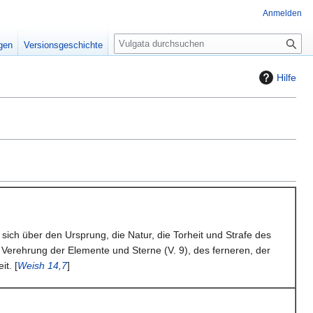
Anmelden
S
igen
Versionsgeschichte
u
c
Hilfe
h
e
ich über den Ursprung, die Natur, die Torheit und Strafe des
e Verehrung der Elemente und Sterne (V. 9), des ferneren, der
t. [
Weish 14,7
]