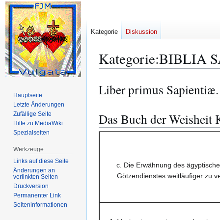
Kategorie
Diskussion
Kategorie
:
BIBLIA S
Liber primus Sapientiæ.
Zur
Zur
Hauptseite
Navigation
Suche
Letzte Änderungen
springen
springen
Zufällige Seite
Das Buch der Weisheit 
Hilfe zu MediaWiki
Spezialseiten
Werkzeuge
Links auf diese Seite
c. Die Erwähnung des ägyptischen
Änderungen an
Götzendienstes weitläufiger zu v
verlinkten Seiten
Druckversion
Permanenter Link
Seiten­­informationen