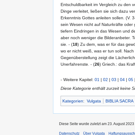
Entschuldbarkeit im Vergleich zu den vo
Dinge verleitet, ließen sie sich dazu 
Erkenntnis Gottes anleiten sollen. (V. 3-
sein Wesen nicht auf Naturkräfte oder 
tiefern Eindringen in das Wesen und 
aber noch weniger die Bilderanbeter. T
sie. - (
18
) Zu dem, was er für das gewö
wo er nicht weiß, was er tun soll. Nach
Gegenüberstellung zeigt die Lächerlichk
Unerfahrenste. - (
26
) Griech.: das Kra
- Weitere Kapitel:
01
|
02
|
03
|
04
|
05
Diese Kategorie enthält zurzeit keine 
Kategorien
:
Vulgata
BIBLIA SACRA
Diese Seite wurde zuletzt am 23. August 2023
Datenschutz
Über Vulgata
Haftungsaussch