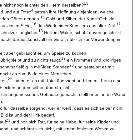
13
e nicht noch leichter den Herrn derselben?
14
nd und auf Tote
setzen ihre Hoffnung diejenigen, welche
15
den Götter nennen,
Gold und Silber, der Kunst Gebilde,
16
17
 nutzlosen Stein,
das Werk eines Künstlers aus alter Zeit.
18
zschnitzer taugliches
Holz im Walde, schabt davon geschickt
macht daraus kunstvoll ein Gerät, nützlich zur Verwendung im
rbeit aber gebraucht er, um Speise zu kochen;
19
brigbleibt und zu nichts taugt,
ein krummes und knorriges
20
schnitzt fleißig in müßigen Stunden
und gestaltet es mit
acht es zum Bilde eines Menschen
22
res,
indem er es mit Rötel überzieht und ihm mit Firnis eine
e Flecken an demselben überstreicht.
 ein angemessenes Gehäuse gemacht, stellt er es an die Wand
n,
 so für dasselbe sorgend, weil er weiß, dass es sich selber nicht
Bild ist und der Hilfe bedarf.
23
auf
und holt sich Rat, für seine Habe, für seine Kinder und
nd, und schämt sich nicht, mit jenem leblosen Wesen zu