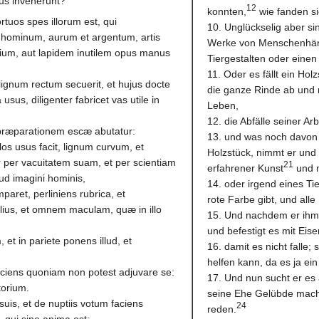
us invenerunt?
12
konnten,
wie fanden si
rtuos spes illorum est, qui
10. Unglückselig aber si
hominum, aurum et argentum, artis
Werke von Menschenhän
alium, aut lapidem inutilem opus manus
Tiergestalten oder einen
11. Oder es fällt ein Hol
a lignum rectum secuerit, et hujus docte
die ganze Rinde ab und 
sus, diligenter fabricet vas utile in
Leben,
12. die Abfälle seiner A
 præparationem escæ abutatur:
13. und was noch davon ü
os usus facit, lignum curvum, et
Holzstück, nimmt er und 
er per vacuitatem suam, et per scientiam
21
erfahrener Kunst
und m
llud imagini hominis,
14. oder irgend eines Tie
mparet, perliniens rubrica, et
rote Farbe gibt, und all
llius, et omnem maculam, quæ in illo
15. Und nachdem er ihm
und befestigt es mit Eise
 et in pariete ponens illud, et
16. damit es nicht falle;
helfen kann, da es ja ein 
, sciens quoniam non potest adjuvare se:
17. Und nun sucht er es 
torium.
seine Ehe Gelübde mache
 suis, et de nuptiis votum faciens
24
reden.
o, qui sine anima est: