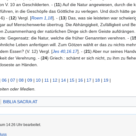
n V. 10 an Geschilderten. - (
11
) Auf die Natur angewiesen, durch die 
verführen, in die Geschöpfe das Göttliche zu verlegen. Und doch hätte 
6) - (
12
) Vergl. [
Roem 1,18
]. - (
13
) Das, was sie leisteten war schwier
gar auf Menschenwerke übertrug. Die Abhängigkeit, Zufälligkeit und Besc
den Zusammenhang der natürlichen Dinge sich dem Geiste aufdrängen. 
ote: Gegensatz: die Natur, welche die früher Genannten verehren. - (
1
hnliche Leben anfertigen will. Zum Götzen wählt er das zu nichts mehr 
 dem Essen? (V. 12) Vergl. [
Jes 40,16.17
]. - (
21
) Aber nur seines Handw
eit der Verehrung. - (
24
) Griech.: schämt er sich nicht, zu ihm zu fle
ftloseste an Händen.
|
06
|
07
|
08
|
09
|
10
|
11
|
12
|
14
|
15
|
16
|
17
|
18
|
19
|
Seiten oder Medien.
BIBLIA SACRA:AT
 um 14:26 Uhr bearbeitet.
luss