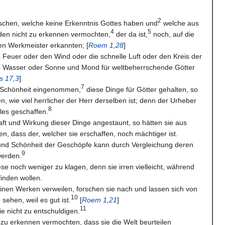
2
schen, welche keine Erkenntnis Gottes haben und
welche aus
4
5
en nicht zu erkennen vermochten,
der da ist,
noch, auf die
n Werkmeister erkannten; [
Roem 1,28
]
 Feuer oder den Wind oder die schnelle Luft oder den Kreis der
s Wasser oder Sonne und Mond für weltbeherrschende Götter
s 17,3
]
7
n Schönheit eingenommen,
diese Dinge für Götter gehalten, so
n, wie viel herrlicher der Herr derselben ist; denn der Urheber
8
lles geschaffen.
aft und Wirkung dieser Dinge angestaunt, so hätten sie aus
n, dass der, welcher sie erschaffen, noch mächtiger ist.
und Schönheit der Geschöpfe kann durch Vergleichung deren
9
werden.
ese noch weniger zu klagen, denn sie irren vielleicht, während
finden wollen.
einen Werken verweilen, forschen sie nach und lassen sich von
10
ehen, weil es gut ist.
[
Roem 1,21
]
11
ie nicht zu entschuldigen.
 zu erkennen vermochten, dass sie die Welt beurteilen