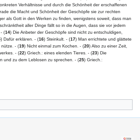
konkreten Verhältnisse und durch die Schönheit der erschaffenen
gerade die Macht und Schönheit der Geschöpfe sie zur rechten
iger als Gott in den Werken zu finden, wenigstens soweit, dass man
hränktheit aller Dinge fällt so in die Augen, dass sie vor jedem
- (
14
) Die Anbeter der Geschöpfe sind nicht zu entschuldigen,
5
) Dafür erklären. - (
16
) Steinkult. - (
17
) Man errichtete und glättete
nütze. - (
19
) Nicht einmal zum Kochen. - (
20
) Also zu einer Zeit,
erkes. - (
22
) Griech.: eines elenden Tieres. - (
23
) Die
hen und zu dem Leblosen zu sprechen. - (
25
) Griech.: