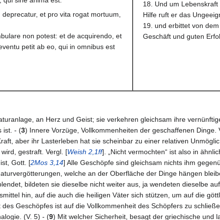
18. Und um Lebenskraft 
 deprecatur, et pro vita rogat mortuum,
Hilfe ruft er das Ungeeig
19. und erbittet von de
ambulare non potest: et de acquirendo, et
Geschäft und guten Erfolg
entu petit ab eo, qui in omnibus est
aturanlage, an Herz und Geist; sie verkehren gleichsam ihre vernünftig
 ist. - (
3
) Innere Vorzüge, Vollkommenheiten der geschaffenen Dinge. V
 Kraft, aber ihr Lasterleben hat sie scheinbar zu einer relativen Unmögli
ird, gestraft. Vergl. [
Weish 2,1ff
]. „Nicht vermochten“ ist also in ähn
st, Gott. [
2Mos 3,14
] Alle Geschöpfe sind gleichsam nichts ihm gegenü
 Naturvergötterungen, welche an der Oberfläche der Dinge hängen bleibe
endet, bildeten sie dieselbe nicht weiter aus, ja wendeten dieselbe auf
lfsmittel hin, auf die auch die heiligen Väter sich stützen, um auf die 
t des Geschöpfes ist auf die Vollkommenheit des Schöpfers zu schließ
logie. (V. 5) - (
9
) Mit welcher Sicherheit, besagt der griechische und 