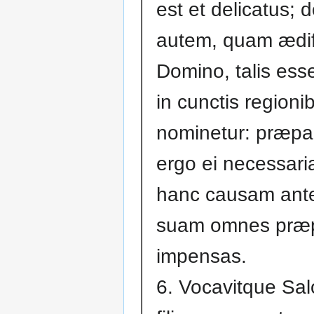
est et delicatus;
autem, quam ædifi
Domino, talis ess
in cunctis regioni
nominetur: præpa
ergo ei necessari
hanc causam ant
suam omnes præp
impensas.
6. Vocavitque S