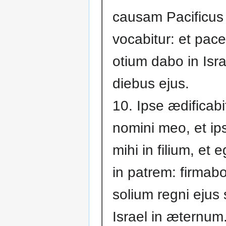
causam Pacificus
vocabitur: et pac
otium dabo in Isra
diebus ejus.
10. Ipse ædifica
nomini meo, et ips
mihi in filium, et eg
in patrem: firmab
solium regni ejus
Israel in æternum