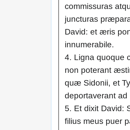
commissuras atq
juncturas præpara
David: et æris po
innumerabile.
4. Ligna quoque 
non poterant æsti
quæ Sidonii, et Tyr
deportaverant ad 
5. Et dixit David:
filius meus puer 