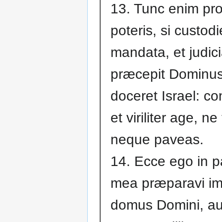
13. Tunc enim pro
poteris, si custodi
mandata, et judic
præcepit Dominus
doceret Israel: co
et viriliter age, n
neque paveas.
14. Ecce ego in p
mea præparavi i
domus Domini, aur