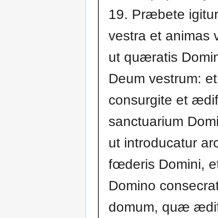
19. Præbete igitu
vestra et animas 
ut quæratis Dom
Deum vestrum: et
consurgite et ædif
sanctuarium Dom
ut introducatur ar
fœderis Domini, e
Domino consecrat
domum, quæ ædif