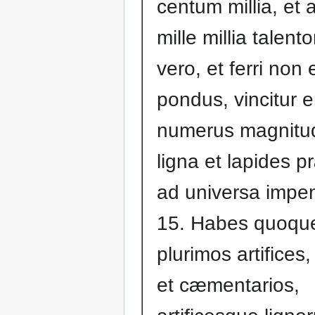
centum millia, et 
mille millia talent
vero, et ferri non 
pondus, vincitur 
numerus magnitud
ligna et lapides p
ad universa impe
15. Habes quoqu
plurimos artifices
et cæmentarios,