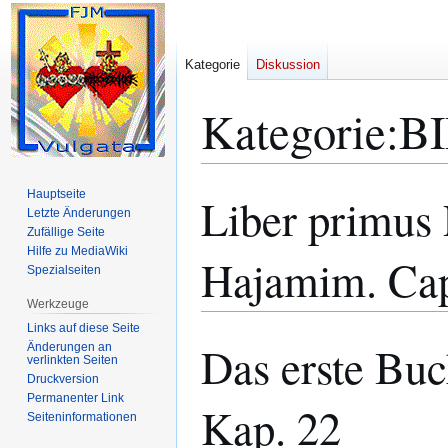
Kategorie
Diskussion
Kategorie
:
BI
Hauptseite
Liber primus
Zur
Zur
Letzte Änderungen
Navigation
Suche
Zufällige Seite
springen
springen
Hilfe zu MediaWiki
Hajamim. Cap
Spezialseiten
Werkzeuge
Links auf diese Seite
Das erste Bu
Änderungen an
verlinkten Seiten
Druckversion
Permanenter Link
Kap. 22
Seiten­­informationen