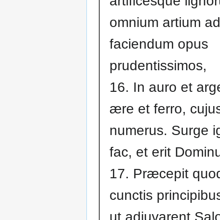
artificesque ligno
omnium artium a
faciendum opus
prudentissimos,
16. In auro et arg
ære et ferro, cuju
numerus. Surge igi
fac, et erit Domin
17. Præcepit quo
cunctis principibus
ut adjuvarent S