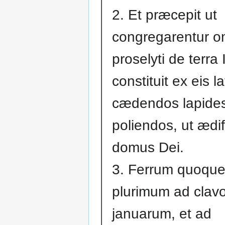
2. Et præcepit ut
congregarentur 
proselyti de terra 
constituit ex eis 
cædendos lapides
poliendos, ut ædif
domus Dei.
3. Ferrum quoqu
plurimum ad clav
januarum, et ad