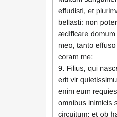
effudisti, et pluri
bellasti: non poter
ædificare domum 
meo, tanto effuso
coram me:
9. Filius, qui nasce
erit vir quietissim
enim eum requies
omnibus inimicis 
circuitum: et ob h