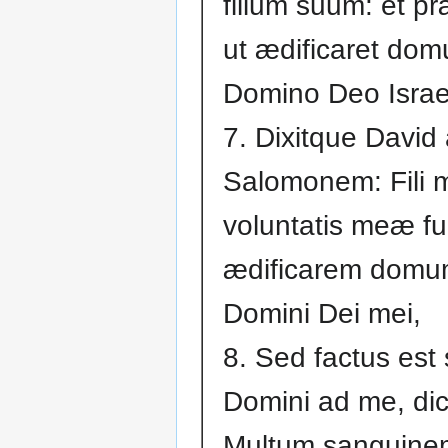
filium suum: et pr
ut ædificaret do
Domino Deo Israe
7. Dixitque David
Salomonem: Fili m
voluntatis meæ fui
ædificarem domu
Domini Dei mei,
8. Sed factus est
Domini ad me, di
Multum sanguine