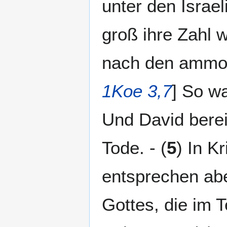
unter den Israe
groß ihre Zahl w
nach den ammon
1Koe 3,7
] So wa
Und David berei
Tode. - (
5
) In K
entsprechen abe
Gottes, die im T